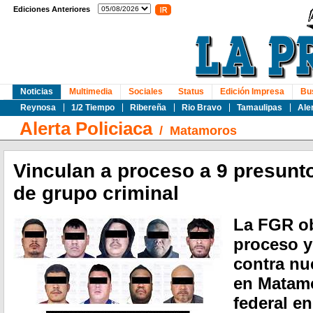
Ediciones Anteriores
Noticias
Multimedia
Sociales
Status
Edición Impresa
Bu
Reynosa
1/2 Tiempo
Ribereña
Rio Bravo
Tamaulipas
Ale
Alerta Policiaca
/
Matamoros
Vinculan a proceso a 9 presunt
de grupo criminal
La FGR ob
proceso y
contra nu
en Matamo
federal e