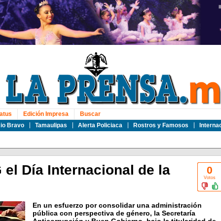
atus
Edición Impresa
Buscar
io Bravo
Tamaulipas
Alerta Policiaca
Rostros y Famosos
Interna
 Día Internacional de la
0
Votos
En un esfuerzo por consolidar una administración
pública con perspectiva de género, la Secretaría