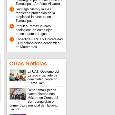
Tamaulipas: Américo Villarreal
3
Santiago Nieto y la UAT
fortalecen protección de la
propiedad intelectual en
Tamaulipas
4
Impulsa Pemex viveros
ecológicos en complejos
procesadores de gas
5
Consolida IDPET y Universidad
CUN colaboración académica
en Matamoros
Otras Noticias
La UAT, Gobierno del
Estado y ganaderos
consolidan proyecto
“Carne Tam”
Ocho tamaulipecos
hacen historia con
México en Corea del
Sur; conquistan el
primer título mundial de Haidong
Gumdo