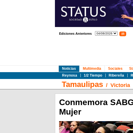
Ediciones Anteriores
Noticias
Multimedia
Sociales
St
Reynosa
1/2 Tiempo
Ribereña
R
Tamaulipas
/
Victoria
Conmemora SABG el
Mujer