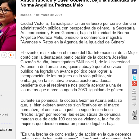
Anticorrupción y Buen Gobierno, bajo la titularidad de
Norma Angélica Pedraza Melo
sábado, 7 de marzo de 2026
Ciudad Victoria, Tamaulipas.- En un esfuerzo por consolidar una
administración pública con perspectiva de género, la Secretaría
Anticorrupción y Buen Gobierno, bajo la titularidad de Norma
Angélica Pedraza Melo, presidió la conferencia magistral
"Avances y Retos en la Agenda de la Igualdad de Género".
El evento, realizado en el marco del Día Internacional de la Mujer,
contó con la destacada participación de la doctora Josefina
Guzmán Acuña, Investigadora SNII nivel I, de la Universidad
Autónoma de Tamaulipas, quien subrayó que el servicio
público ha logrado un avance polìtico para lograr la
incorporación de las mujeres en la vida pública, sin
embargo, en la iniciativa privada existe una deuda
pendiente que al resolverse nos podría acercar a una de
las metas que marca la agenda 2030: igualdad de género
°
Durante su ponencia, la doctora Guzmán Acuña enfatizó
que, si bien existen avances significativos en el marco
normativo, el acceso a la justicia sigue teniendo un
"trecho largo" por recorrer; las estadísticas de denuncia
o del
marcan que de cada 100 casos de violencia, la cifra de
mujeres que deciden iniciar un proceso legal es baja.
xico en
"Es una brecha de conciencia y de acción en la que debemos
trabajar desde las instituciones", afirmó ante el personal de la