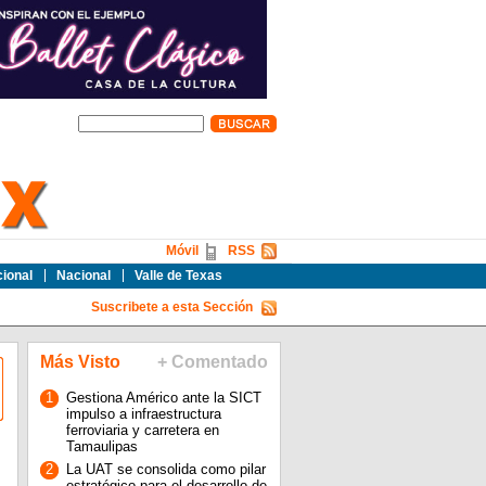
Móvil
RSS
cional
Nacional
Valle de Texas
Suscribete a esta Sección
Más Visto
+ Comentado
1
Gestiona Américo ante la SICT
impulso a infraestructura
ferroviaria y carretera en
Tamaulipas
2
La UAT se consolida como pilar
estratégico para el desarrollo de