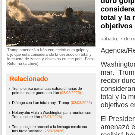
duro golp
considera
total y la
objetivos 
sábado, 7 de 
Agencia/R
Trump amenazó a Irán con recibir duro golpe y
dijo que está considerando la destrucción total y
la muerte de zonas y objetivos en ese país. Foto:
Washington
Reforma (archivo).
mar.- Trum
Relacionado
recibir dur
consideran
Trump critica ganancias extraordinarias de
petroleras por guerra en Irán
(03/08/2026)
total y la 
Diálogo con Irán inicia hoy.- Trump
(02/08/2026)
objetivos e
Netanyahu viaja a Washington para reunión con
Trump sobre Irán
(27/07/2026)
El Preside
amenazó e
Trump sugiere arancel a la lechuga mexicana
tras brote sanitario
(25/07/2026)