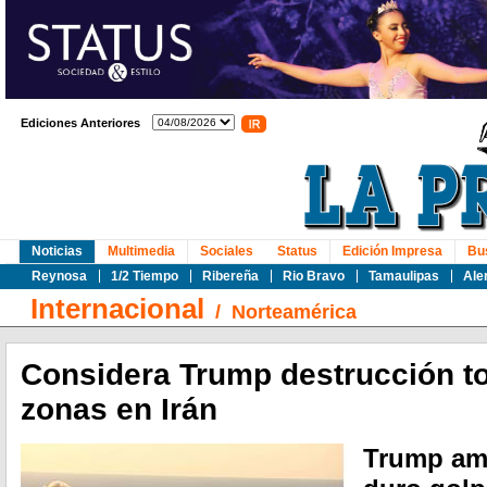
Ediciones Anteriores
Noticias
Multimedia
Sociales
Status
Edición Impresa
Bu
Reynosa
1/2 Tiempo
Ribereña
Rio Bravo
Tamaulipas
Ale
Internacional
/
Norteamérica
Considera Trump destrucción tot
zonas en Irán
Trump ame