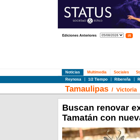
Ediciones Anteriores
Noticias
Multimedia
Sociales
St
Reynosa
1/2 Tiempo
Ribereña
R
Tamaulipas
/
Victoria
Buscan renovar ex
Tamatán con nuev