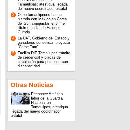
Tamaulipas; atestigua llegada
del nuevo coordinador estatal
3
Ocho tamaulipecos hacen
historia con México en Corea
del Sur; conquistan el primer
título mundial de Haidong
Gumdo
4
La UAT, Gobierno del Estado y
ganaderos consolidan proyecto
“Carne Tam”
5
Facilita DIF Tamaulipas trámite
de credencial y placas de
circulación para personas con
discapacidad
Otras Noticias
Reconoce Américo
labor de la Guardia
Nacional en
Tamaulipas; atestigua
llegada del nuevo coordinador
estatal