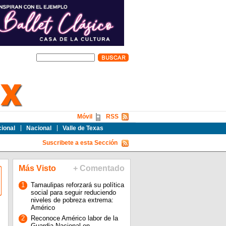
Móvil
RSS
cional
Nacional
Valle de Texas
Suscribete a esta Sección
Más Visto
+ Comentado
1
Tamaulipas reforzará su política
social para seguir reduciendo
niveles de pobreza extrema:
Américo
2
Reconoce Américo labor de la
Guardia Nacional en