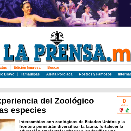
atus
Edición Impresa
Buscar
io Bravo
Tamaulipas
Alerta Policiaca
Rostros y Famosos
Interna
periencia del Zoológico
0
Votos
as especies
Intercambios con zoológicos de Estados Unidos y la
frontera permitirán diversificar la fauna, fortalecer la