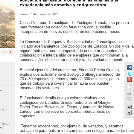
educación ambiental y ofrecer a las familias una
experiencia más atractiva y enriquecedora
jueves, 5 de marzo de 2026
Ciudad Victoria, Tamaulipas.- El Zoológico Tamatán se prepara
para fortalecer su colección faunística con la posible
incorporación de nuevas especies en los próximos meses.
La Comisión de Parques y Biodiversidad de Tamaulipas ha
iniciado acercamientos con zoológicos de Estados Unidos y de la
región fronteriza, con el propósito de concretar acuerdos de
colaboración e intercambio de ejemplares que contribuyan a la
conservación, el bienestar animal y la diversidad del recinto.
El vocal ejecutivo del organismo, Eduardo Rocha Orozco,
explicó que actualmente el zoológico alberga alrededor de
70 a 80 especies distintas y más de 300 animales, por lo
que se trabaja para diversificar la fauna que pueden
observar los visitantes.
°
El funcionario detalló que ya existen pláticas con
zoológicos de Estados Unidos, entre ellos el Gladys
Porter Zoo de Brownsville, Texas, y parques de Nuevo
o del
Laredo, con el objetivo de concretar intercambios de
especies.
cional
“Tenemos excedentes, por ejemplo, de venados, y estamos
vo
trabajando para realizar intercambios con colegas para poder traer