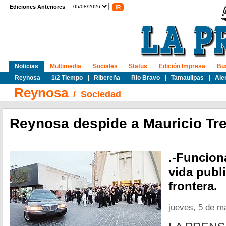
Ediciones Anteriores
Noticias
Multimedia
Sociales
Status
Edición Impresa
Bu
Reynosa
1/2 Tiempo
Ribereña
Rio Bravo
Tamaulipas
Ale
Reynosa
/
Sociedad
Reynosa despide a Mauricio Tr
.-Funciona
vida publ
frontera.
jueves, 5 de m