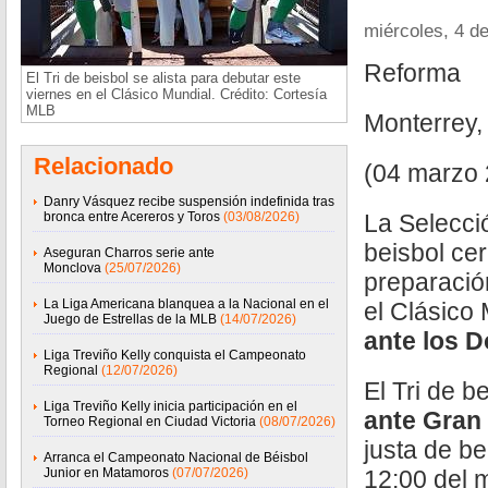
miércoles, 4 d
Reforma
El Tri de beisbol se alista para debutar este
viernes en el Clásico Mundial. Crédito: Cortesía
MLB
Monterrey,
Relacionado
(04 marzo 
Danry Vásquez recibe suspensión indefinida tras
bronca entre Acereros y Toros
(03/08/2026)
La Selecci
beisbol cer
Aseguran Charros serie ante
Monclova
(25/07/2026)
preparació
La Liga Americana blanquea a la Nacional en el
el Clásico
Juego de Estrellas de la MLB
(14/07/2026)
ante los D
Liga Treviño Kelly conquista el Campeonato
Regional
(12/07/2026)
El Tri de b
Liga Treviño Kelly inicia participación en el
ante Gran
Torneo Regional en Ciudad Victoria
(08/07/2026)
justa de be
Arranca el Campeonato Nacional de Béisbol
Junior en Matamoros
(07/07/2026)
12:00 del 