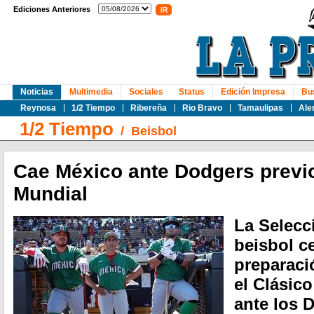
Ediciones Anteriores
Noticias
Multimedia
Sociales
Status
Edición Impresa
Bu
Reynosa
1/2 Tiempo
Ribereña
Rio Bravo
Tamaulipas
Ale
1/2 Tiempo
/
Beisbol
Cae México ante Dodgers previo
Mundial
La Selecc
beisbol c
preparaci
el Clásico
ante los 