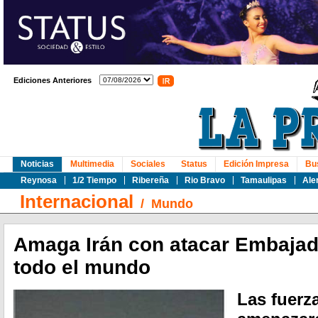
Ediciones Anteriores
Noticias
Multimedia
Sociales
Status
Edición Impresa
Bu
Reynosa
1/2 Tiempo
Ribereña
Rio Bravo
Tamaulipas
Ale
Internacional
/
Mundo
Amaga Irán con atacar Embajada
todo el mundo
Las fuerz