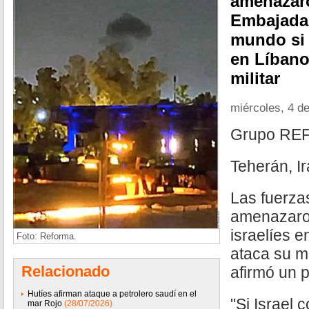
amenazaro
Embajadas
mundo si 
en Líbano
militar
miércoles, 4 d
Grupo R
Teherán, I
Las fuerza
amenazaro
israelíes e
Foto: Reforma.
ataca su m
Relacionado
afirmó un p
Hutíes afirman ataque a petrolero saudí en el
"Si Israel
mar Rojo
(28/07/2026)