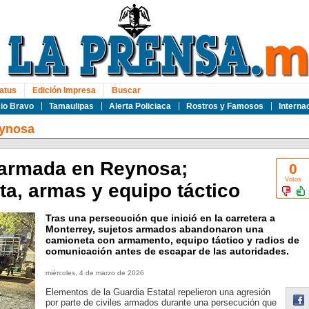
atus
Edición Impresa
Buscar
io Bravo
Tamaulipas
Alerta Policiaca
Rostros y Famosos
Interna
ynosa
 armada en Reynosa;
0
Votos
a, armas y equipo táctico
Tras una persecución que inició en la carretera a
Monterrey, sujetos armados abandonaron una
camioneta con armamento, equipo táctico y radios de
comunicación antes de escapar de las autoridades.
miércoles, 4 de marzo de 2026
Elementos de la Guardia Estatal repelieron una agresión
por parte de civiles armados durante una persecución que