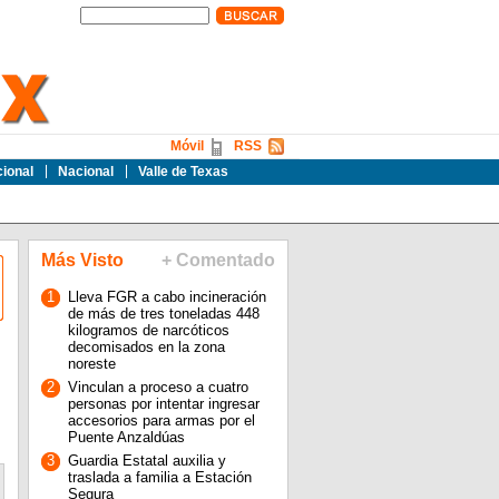
Móvil
RSS
cional
Nacional
Valle de Texas
Más Visto
+ Comentado
1
Lleva FGR a cabo incineración
de más de tres toneladas 448
kilogramos de narcóticos
decomisados en la zona
noreste
2
Vinculan a proceso a cuatro
personas por intentar ingresar
accesorios para armas por el
Puente Anzaldúas
3
Guardia Estatal auxilia y
traslada a familia a Estación
Segura