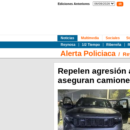
Ediciones Anteriores
Noticias
Multimedia
Sociales
St
Reynosa
1/2 Tiempo
Ribereña
R
Alerta Policiaca
/
Re
Repelen agresión
aseguran camionet