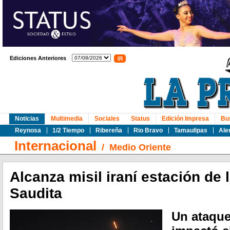
Ediciones Anteriores
Noticias
Multimedia
Sociales
Status
Edición Impresa
Bu
Reynosa
1/2 Tiempo
Ribereña
Rio Bravo
Tamaulipas
Ale
Internacional
/
Medio Oriente
Alcanza misil iraní estación de 
Saudita
Un ataque