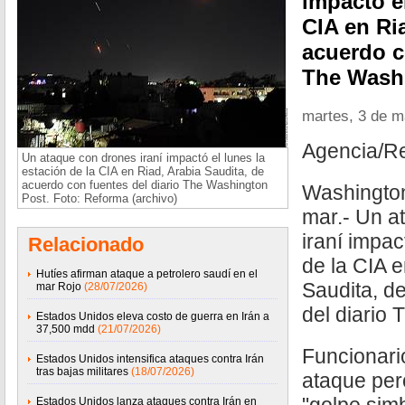
impactó el
CIA en Ri
acuerdo c
The Wash
martes, 3 de m
Agencia/R
Un ataque con drones iraní impactó el lunes la
estación de la CIA en Riad, Arabia Saudita, de
acuerdo con fuentes del diario The Washington
Washington
Post. Foto: Reforma (archivo)
mar.- Un a
iraní impac
Relacionado
de la CIA e
Hutíes afirman ataque a petrolero saudí en el
Saudita, d
mar Rojo
(28/07/2026)
del diario
Estados Unidos eleva costo de guerra en Irán a
37,500 mdd
(21/07/2026)
Funcionari
Estados Unidos intensifica ataques contra Irán
tras bajas militares
(18/07/2026)
ataque per
Estados Unidos lanza ataques contra Irán en