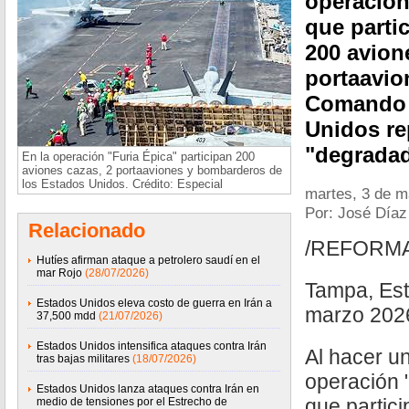
operación
que parti
200 avion
portaavio
Comando 
Unidos re
"degrada
En la operación "Furia Épica" participan 200
aviones cazas, 2 portaaviones y bombarderos de
los Estados Unidos. Crédito: Especial
martes, 3 de m
Por: José Díaz
Relacionado
/REFORM
Hutíes afirman ataque a petrolero saudí en el
mar Rojo
(28/07/2026)
Tampa, Est
Estados Unidos eleva costo de guerra en Irán a
marzo 2026
37,500 mdd
(21/07/2026)
Estados Unidos intensifica ataques contra Irán
Al hacer u
tras bajas militares
(18/07/2026)
operación "
Estados Unidos lanza ataques contra Irán en
que partici
medio de tensiones por el Estrecho de