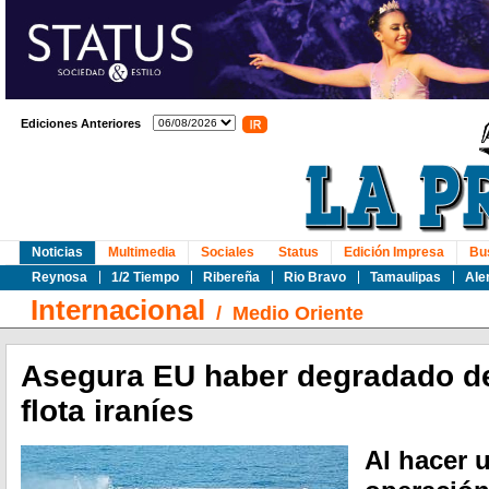
Ediciones Anteriores
Noticias
Multimedia
Sociales
Status
Edición Impresa
Bu
Reynosa
1/2 Tiempo
Ribereña
Rio Bravo
Tamaulipas
Ale
Internacional
/
Medio Oriente
Asegura EU haber degradado de
flota iraníes
Al hacer 