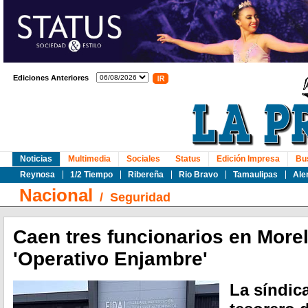
Ediciones Anteriores
Noticias
Multimedia
Sociales
Status
Edición Impresa
Bu
Reynosa
1/2 Tiempo
Ribereña
Rio Bravo
Tamaulipas
Ale
Nacional
/
Seguridad
Caen tres funcionarios en More
'Operativo Enjambre'
La síndica