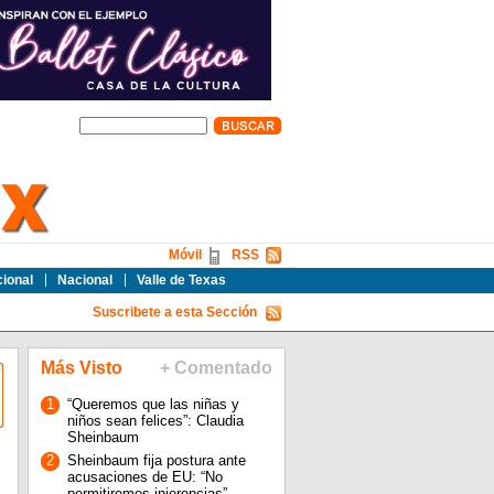
Móvil
RSS
cional
Nacional
Valle de Texas
Suscribete a esta Sección
Más Visto
+ Comentado
1
“Queremos que las niñas y
niños sean felices”: Claudia
Sheinbaum
2
Sheinbaum fija postura ante
acusaciones de EU: “No
permitiremos injerencias”