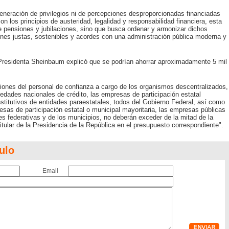
generación de privilegios ni de percepciones desproporcionadas financiadas
 los principios de austeridad, legalidad y responsabilidad financiera, esta
e pensiones y jubilaciones, sino que busca ordenar y armonizar dichos
es justas, sostenibles y acordes con una administración pública moderna y
a Presidenta Sheinbaum explicó que se podrían ahorrar aproximadamente 5 mil
siones del personal de confianza a cargo de los organismos descentralizados,
edades nacionales de crédito, las empresas de participación estatal
nstitutivos de entidades paraestatales, todos del Gobierno Federal, así como
sas de participación estatal o municipal mayoritaria, las empresas públicas
es federativas y de los municipios, no deberán exceder de la mitad de la
itular de la Presidencia de la República en el presupuesto correspondiente".
ulo
Email