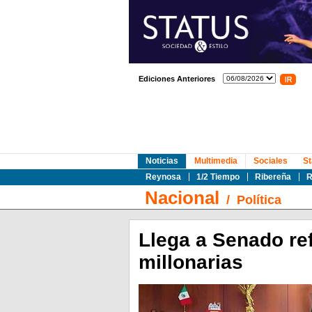
Ediciones Anteriores
Noticias
Multimedia
Sociales
St
Reynosa
1/2 Tiempo
Ribereña
R
Nacional
/
Política
Llega a Senado re
millonarias