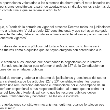
s aportaciones voluntarias a los sistemas de ahorro para el retiro basados en
 pensiones constituidas a partir de aportaciones sindicales en los sistemas d
contributiva a que se refiere el artículo 4o.
a.
que, a "partir de la entrada en vigor del presente Decreto todas las jubilacione
e a la fracción IV del artículo 127 constitucional, y que se hayan otorgado
presente Decreto, deberán ajustarse al límite establecido en el párrafo segund
ncuentren vigentes".
l tratarse de recursos públicos del Estado Mexicano, dicho límite será
ones futuras como a aquellas que se hayan otorgado con anterioridad a la
e atribuida a los jaloneos que acompañan la negociación de la reforma
 Senado una iniciativa para reformar el artículo 127 de la Constitución en
iones de las entidades públicas.
idad de revisar y ordenar el sistema de jubilaciones y pensiones del sector
ca y sistemática de los artículos 127 y 134 constitucionales, los cuales
cibirán una remuneración adecuada e irrenunciable por el desempeño de su
erá ser proporcional a sus responsabilidades, al tiempo que no podrá ser
ular de! Ejecutivo Federal; así como que los recursos públicos deben
nomía, transparencia y honradez", se lee en la iniciativa.
 y jubilaciones constituyen mecanismos legítimos cuando fortalecen ese
n el retiro.