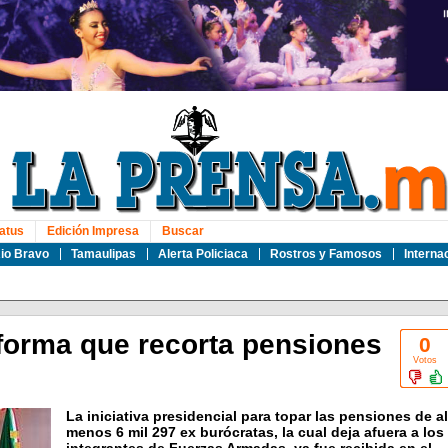
atus
Edición Impresa
Buscar
io Bravo
Tamaulipas
Alerta Policiaca
Rostros y Famosos
Interna
forma que recorta pensiones
0
Votos
La iniciativa presidencial para topar las pensiones de al
menos 6 mil 297 ex burócratas, la cual deja afuera a los