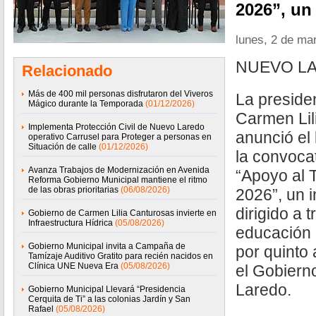
2026”, un
lunes, 2 de ma
NUEVO LA
Relacionado
Más de 400 mil personas disfrutaron del Viveros
La preside
Mágico durante la Temporada
(01/12/2026)
Carmen Lil
Implementa Protección Civil de Nuevo Laredo
anunció el 
operativo Carrusel para Proteger a personas en
Situación de calle
(01/12/2026)
la convoca
Avanza Trabajos de Modernización en Avenida
“Apoyo al 
Reforma Gobierno Municipal mantiene el ritmo
de las obras prioritarias
(06/08/2026)
2026”, un 
dirigido a 
Gobierno de Carmen Lilia Canturosas invierte en
Infraestructura Hídrica
(05/08/2026)
educación 
Gobierno Municipal invita a Campaña de
por quinto
Tamízaje Auditivo Gratito para recién nacidos en
Clínica UNE Nueva Era
(05/08/2026)
el Gobiern
Laredo.
Gobierno Municipal Llevará “Presidencia
Cerquita de Ti” a las colonias Jardín y San
Rafael
(05/08/2026)