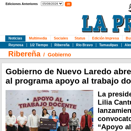
Ediciones Anteriores
Noticias
Multimedia
Sociales
Status
Edición Impresa
Bu
Reynosa
1/2 Tiempo
Ribereña
Rio Bravo
Tamaulipas
Ale
Ribereña
/
Gobierno
Gobierno de Nuevo Laredo abre
al programa apoyo al trabajo d
La presid
Lilia Can
lanzamient
convocato
“Apoyo al