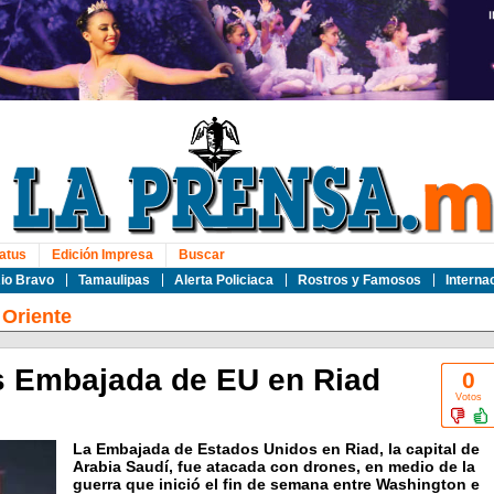
atus
Edición Impresa
Buscar
io Bravo
Tamaulipas
Alerta Policiaca
Rostros y Famosos
Interna
Oriente
s Embajada de EU en Riad
0
Votos
La Embajada de Estados Unidos en Riad, la capital de
Arabia Saudí, fue atacada con drones, en medio de la
guerra que inició el fin de semana entre Washington e