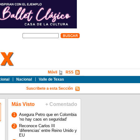
Móvil
RSS
cional
Nacional
Valle de Texas
Suscribete a esta Sección
Más Visto
+ Comentado
1
Asegura Petro que en Colombia
'no hay caos en seguridad'
2
Reconoce Carlos III
'diferencias' entre Reino Unido y
EU