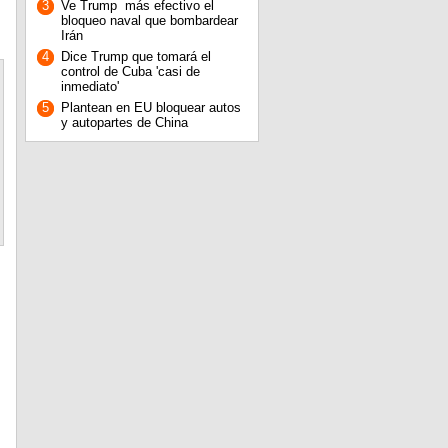
3
Ve Trump más efectivo el
bloqueo naval que bombardear
Irán
4
Dice Trump que tomará el
control de Cuba 'casi de
inmediato'
5
Plantean en EU bloquear autos
y autopartes de China