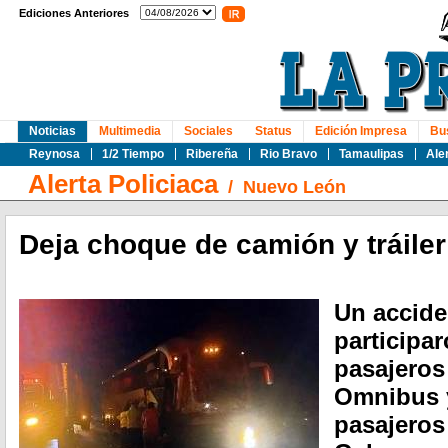
Ediciones Anteriores
Noticias
Multimedia
Sociales
Status
Edición Impresa
Bu
Reynosa
1/2 Tiempo
Ribereña
Rio Bravo
Tamaulipas
Ale
Alerta Policiaca
/
Nuevo León
Deja choque de camión y tráiler
Un accide
participa
pasajeros
Omnibus y
pasajeros