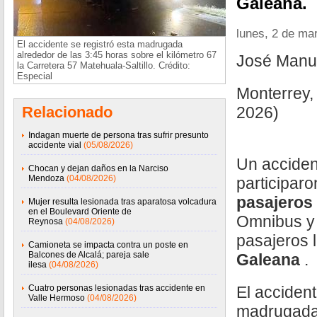
Galeana.
lunes, 2 de ma
El accidente se registró esta madrugada
alrededor de las 3:45 horas sobre el kilómetro 67
José Manu
la Carretera 57 Matehuala-Saltillo. Crédito:
Especial
Monterrey,
Relacionado
2026)
Indagan muerte de persona tras sufrir presunto
accidente vial
(05/08/2026)
Un acciden
Chocan y dejan daños en la Narciso
Mendoza
(04/08/2026)
participar
pasajeros
Mujer resulta lesionada tras aparatosa volcadura
en el Boulevard Oriente de
Omnibus y 
Reynosa
(04/08/2026)
pasajeros 
Camioneta se impacta contra un poste en
Balcones de Alcalá; pareja sale
Galeana
.
ilesa
(04/08/2026)
Cuatro personas lesionadas tras accidente en
El accident
Valle Hermoso
(04/08/2026)
madrugada 