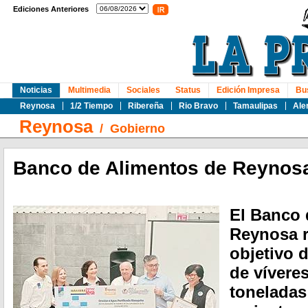
Ediciones Anteriores
Noticias
Multimedia
Sociales
Status
Edición Impresa
Bu
Reynosa
1/2 Tiempo
Ribereña
Rio Bravo
Tamaulipas
Ale
Reynosa
/
Gobierno
Banco de Alimentos de Reynos
El Banco 
Reynosa r
objetivo 
de víveres
toneladas