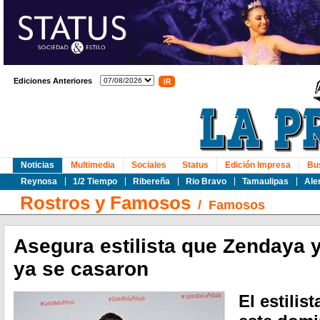
Ediciones Anteriores
Noticias
Multimedia
Sociales
Status
Edición Impresa
Bu
Reynosa
1/2 Tiempo
Ribereña
Rio Bravo
Tamaulipas
Ale
Rostros y Famosos
/
Famosos
Asegura estilista que Zendaya 
ya se casaron
El estili