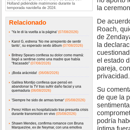
no aportó f
Holland pidiéndole matrimonio durante la
la ceremon
temporada navideña de 2024.
De acuerdo
Relacionado
Roach, quie
'Ya le di la vuelta a la página'
(07/08/2026)
de Zendaya
Karol G, estrena ‘No me arrepiento de sentir
la declara
tanto’, su esperado sexto álbum
(07/08/2026)
cuestionad
Britney Spears confiesa su dolor como mamá:
el estado d
llegó a sentirse como una madre que había
“fracasado”
(07/08/2026)
pareja, co
¡Boda arácnida!
(06/08/2026)
privacidad.
Galilea Montijo confiesa que pensó en
abandonar la TV tras sufrir daño facial y una
Su comenta
quemadura
(06/08/2026)
de que la p
'Siempre he sido de armas tomar'
(05/08/2026)
sentimenta
Perez Hilton es hospitalizado tras presunta crisis
comprometi
durante transmisión en vivo
(05/08/2026)
podría hab
Shawn Mendes, confirma romance con Bruna
íntima fuer
Marquezine, ex de Neymar, con una emotiva