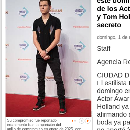
este domi
de los Ac
y Tom Hol
secreto
domingo, 1 de
Staff
Agencia R
CIUDAD DE
El estilis
domingo en
Actor Awa
Holland ya
afirmando a
Su compromiso fue reportado
boda ya pas
inicialmente tras la aparición del
anillo de compromiso en enero de 2025, con