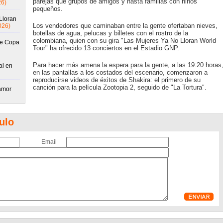
parejas que grupos de amigos y hasta familias con niños
26)
pequeños.
Lloran
Los vendedores que caminaban entre la gente ofertaban nieves,
026)
botellas de agua, pelucas y billetes con el rostro de la
colombiana, quien con su gira "Las Mujeres Ya No Lloran World
de Copa
Tour" ha ofrecido 13 conciertos en el Estadio GNP.
Para hacer más amena la espera para la gente, a las 19:20 horas
al en
en las pantallas a los costados del escenario, comenzaron a
reproducirse videos de éxitos de Shakira: el primero de su
canción para la película Zootopia 2, seguido de "La Tortura".
amor
ulo
Email