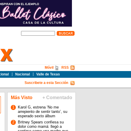
Móvil
RSS
cional
Nacional
Valle de Texas
Suscribete a esta Sección
Más Visto
+ Comentado
1
Karol G, estrena ‘No me
arrepiento de sentir tanto’, su
esperado sexto álbum
2
Britney Spears confiesa su
dolor como mamá: llegó a
sentirse como una madre que