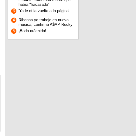
había “fracasado”
3
'Ya le di la vuelta a la página'
4
Rihanna ya trabaja en nueva
música, confirma A$AP Rocky
5
¡Boda arácnida!