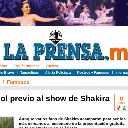
atus
Edición Impresa
Buscar
io Bravo
Tamaulipas
Alerta Policiaca
Rostros y Famosos
Interna
/
Famosos
ol previo al show de Shakira
0
Votos
Aunque varios fans de Shakira acamparon para ser los
más cercanos al escenario de la presentación gratuita