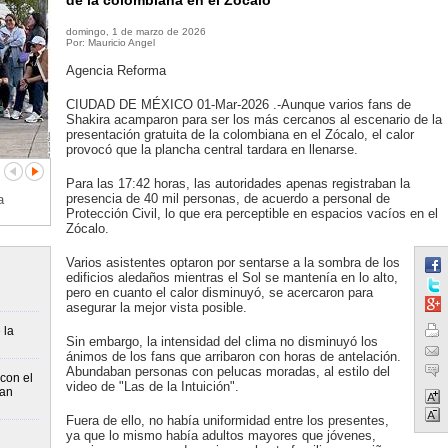
de la colombiana en el Zócalo
domingo, 1 de marzo de 2026
Por: Mauricio Angel
Agencia Reforma
CIUDAD DE MÉXICO 01-Mar-2026 .-Aunque varios fans de
Shakira acamparon para ser los más cercanos al escenario de la
presentación gratuita de la colombiana en el Zócalo, el calor
provocó que la plancha central tardara en llenarse.
Para las 17:42 horas, las autoridades apenas registraban la
presencia de 40 mil personas, de acuerdo a personal de
a
Protección Civil, lo que era perceptible en espacios vacíos en el
Zócalo.
Varios asistentes optaron por sentarse a la sombra de los
edificios aledaños mientras el Sol se mantenía en lo alto,
pero en cuanto el calor disminuyó, se acercaron para
asegurar la mejor vista posible.
 la
Sin embargo, la intensidad del clima no disminuyó los
ánimos de los fans que arribaron con horas de antelación.
Abundaban personas con pelucas moradas, al estilo del
con el
video de "Las de la Intuición".
ran
Fuera de ello, no había uniformidad entre los presentes,
ya que lo mismo había adultos mayores que jóvenes,