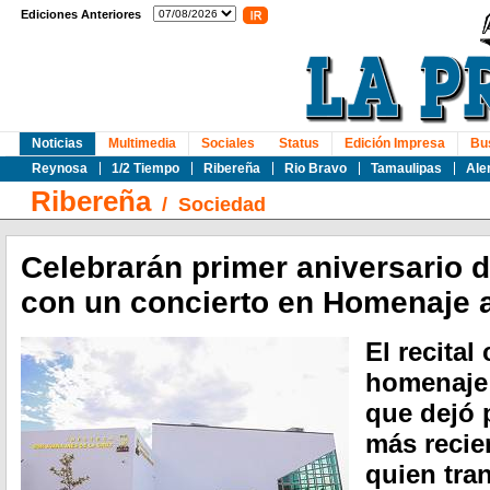
Ediciones Anteriores
Noticias
Multimedia
Sociales
Status
Edición Impresa
Bu
Reynosa
1/2 Tiempo
Ribereña
Rio Bravo
Tamaulipas
Ale
Ribereña
/
Sociedad
Celebrarán primer aniversario 
con un concierto en Homenaje 
El recital
homenaje 
que dejó 
más recien
quien tra