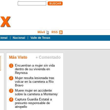
Móvil
RSS
cional
Nacional
Valle de Texas
Más Visto
+ Comentado
1
Encuentran a mujer sin vida
dentro de su vivienda en
Reynosa
2
Mujer resulta lesionada tras
volcar en la carretera a Río
Bravo
3
Muere mujer en accidente
sobre la carretera a Monterrey
4
Captura Guardia Estatal a
presunto responsable de
atropello