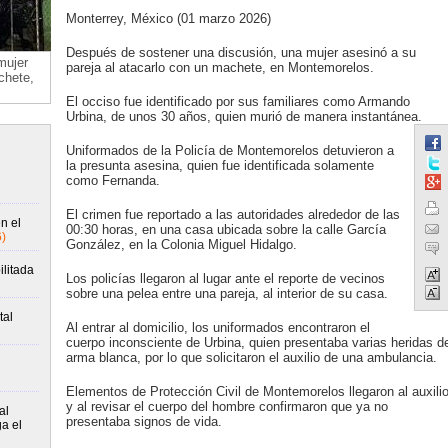
Monterrey, México (01 marzo 2026)
Después de sostener una discusión, una mujer asesinó a su
mujer
pareja al atacarlo con un machete, en Montemorelos.
chete,
El occiso fue identificado por sus familiares como Armando
Urbina, de unos 30 años, quien murió de manera instantánea.
Uniformados de la Policía de Montemorelos detuvieron a
la presunta asesina, quien fue identificada solamente
como Fernanda.
El crimen fue reportado a las autoridades alrededor de las
n el
00:30 horas, en una casa ubicada sobre la calle García
)
González, en la Colonia Miguel Hidalgo.
ilitada
Los policías llegaron al lugar ante el reporte de vecinos
sobre una pelea entre una pareja, al interior de su casa.
tal
Al entrar al domicilio, los uniformados encontraron el
cuerpo inconsciente de Urbina, quien presentaba varias heridas d
arma blanca, por lo que solicitaron el auxilio de una ambulancia.
Elementos de Protección Civil de Montemorelos llegaron al auxili
y al revisar el cuerpo del hombre confirmaron que ya no
al
presentaba signos de vida.
ga el