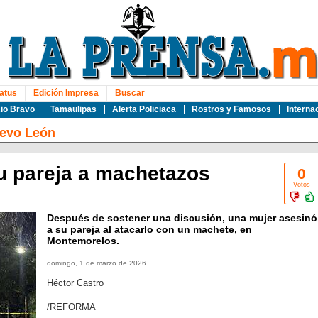
atus
Edición Impresa
Buscar
io Bravo
Tamaulipas
Alerta Policiaca
Rostros y Famosos
Interna
evo León
u pareja a machetazos
0
Votos
Después de sostener una discusión, una mujer asesinó
a su pareja al atacarlo con un machete, en
Montemorelos.
domingo, 1 de marzo de 2026
Héctor Castro
/REFORMA