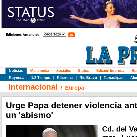
Ediciones Anteriores
Noticias
Multimedia
Sociales
Status
Edición Impresa
Bu
Reynosa
1/2 Tiempo
Ribereña
Rio Bravo
Tamaulipas
Ale
Internacional
/
Europa
Urge Papa detener violencia an
un 'abismo'
Cd. del Va