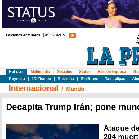
Ediciones Anteriores
Noticias
Multimedia
Sociales
Status
Edición Impresa
Bu
Reynosa
1/2 Tiempo
Ribereña
Rio Bravo
Tamaulipas
Ale
Internacional
/
Mundo
Decapita Trump Irán; pone mund
Ataque de
204 muert