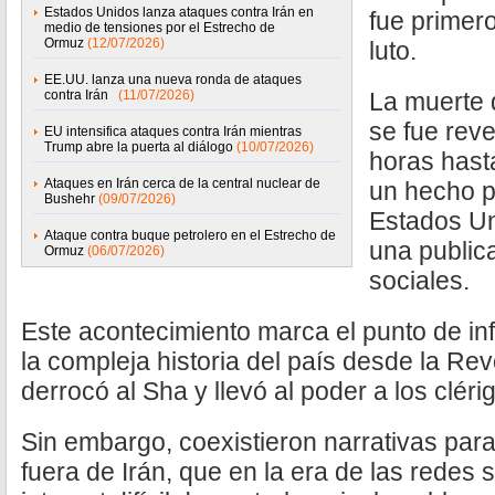
Estados Unidos lanza ataques contra Irán en
fue primer
medio de tensiones por el Estrecho de
Ormuz
(12/07/2026)
luto.
EE.UU. lanza una nueva ronda de ataques
contra Irán
(11/07/2026)
La muerte 
se fue reve
EU intensifica ataques contra Irán mientras
Trump abre la puerta al diálogo
(10/07/2026)
horas hast
Ataques en Irán cerca de la central nuclear de
un hecho p
Bushehr
(09/07/2026)
Estados Un
Ataque contra buque petrolero en el Estrecho de
una public
Ormuz
(06/07/2026)
sociales.
Este acontecimiento marca el punto de in
la compleja historia del país desde la Re
derrocó al Sha y llevó al poder a los cléri
Sin embargo, coexistieron narrativas para
fuera de Irán, que en la era de las redes 