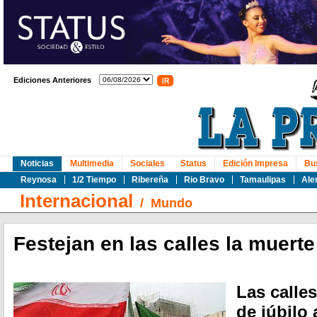
Ediciones Anteriores
Noticias
Multimedia
Sociales
Status
Edición Impresa
Bu
Reynosa
1/2 Tiempo
Ribereña
Rio Bravo
Tamaulipas
Ale
Internacional
/
Mundo
Festejan en las calles la muerte
Las calle
de júbilo