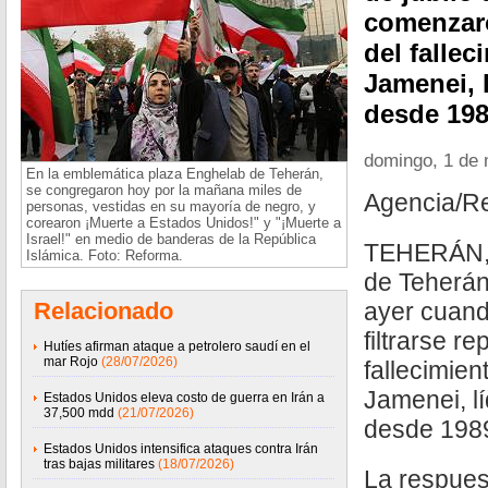
comenzaro
del fallec
Jamenei, 
desde 198
domingo, 1 de
En la emblemática plaza Enghelab de Teherán,
se congregaron hoy por la mañana miles de
Agencia/R
personas, vestidas en su mayoría de negro, y
corearon ¡Muerte a Estados Unidos!" y "¡Muerte a
Israel!" en medio de banderas de la República
TEHERÁN, I
Islámica. Foto: Reforma.
de Teherán 
Relacionado
ayer cuan
filtrarse re
Hutíes afirman ataque a petrolero saudí en el
mar Rojo
(28/07/2026)
fallecimien
Jamenei, l
Estados Unidos eleva costo de guerra en Irán a
37,500 mdd
(21/07/2026)
desde 198
Estados Unidos intensifica ataques contra Irán
tras bajas militares
(18/07/2026)
La respues