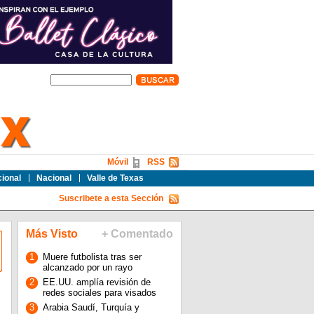
Móvil
RSS
cional
Nacional
Valle de Texas
Suscribete a esta Sección
Más Visto
+ Comentado
1
Muere futbolista tras ser
alcanzado por un rayo
2
EE.UU. amplía revisión de
redes sociales para visados
3
Arabia Saudí, Turquía y