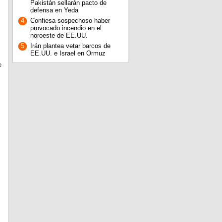
Pakistán sellarán pacto de
defensa en Yeda
4
Confiesa sospechoso haber
provocado incendio en el
noroeste de EE.UU.
5
Irán plantea vetar barcos de
EE.UU. e Israel en Ormuz
e