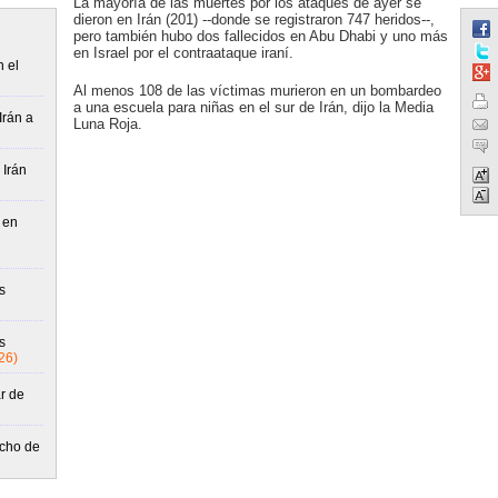
La mayoría de las muertes por los ataques de ayer se
dieron en Irán (201) --donde se registraron 747 heridos--,
pero también hubo dos fallecidos en Abu Dhabi y uno más
en Israel por el contraataque iraní.
n el
Al menos 108 de las víctimas murieron en un bombardeo
a una escuela para niñas en el sur de Irán, dijo la Media
Irán a
Luna Roja.
 Irán
 en
s
s
26)
r de
echo de