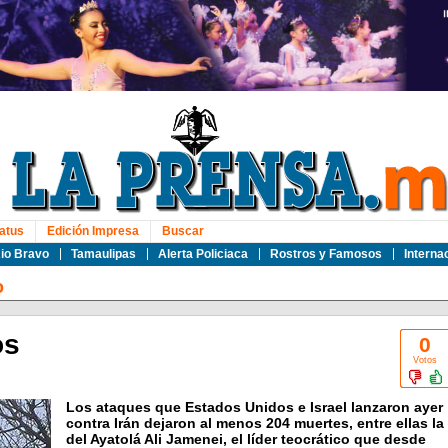
atus
Edición Impresa
Buscar
io Bravo
Tamaulipas
Alerta Policiaca
Rostros y Famosos
Interna
o
os
0
Votos
Los ataques que Estados Unidos e Israel lanzaron ayer
contra Irán dejaron al menos 204 muertes, entre ellas la
del Ayatolá Ali Jamenei, el líder teocrático que desde