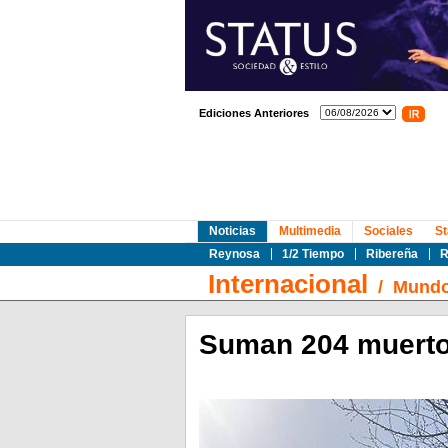
Ediciones Anteriores
Noticias
Multimedia
Sociales
St
Reynosa
1/2 Tiempo
Ribereña
R
Internacional
/
Mund
Suman 204 muert