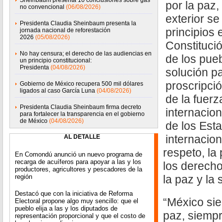
Sheinbaum presenta 10 conclusiones sobre gas
por la paz,
no convencional
(06/08/2026)
exterior s
Presidenta Claudia Sheinbaum presenta la
principios 
jornada nacional de reforestación
2026
(05/08/2026)
Constituci
No hay censura; el derecho de las audiencias en
de los pueb
un principio constitucional:
Presidenta
(04/08/2026)
solución pa
proscripci
Gobierno de México recupera 500 mil dólares
ligados al caso García Luna
(04/08/2026)
de la fuerz
Presidenta Claudia Sheinbaum firma decreto
internacion
para fortalecer la transparencia en el gobierno
de México
(04/08/2026)
de los Est
internacion
AL DETALLE
respeto, la
En Comondú anunció un nuevo programa de
recarga de acuíferos para apoyar a las y los
los derecho
productores, agricultores y pescadores de la
región
la paz y la
Destacó que con la iniciativa de Reforma
“México sie
Electoral propone algo muy sencillo: que el
pueblo elija a las y los diputados de
paz, siempr
representación proporcional y que el costo de