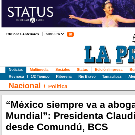
Ediciones Anteriores
Noticias
Multimedia
Sociales
Status
Edición Impresa
Bu
Reynosa
1/2 Tiempo
Ribereña
Rio Bravo
Tamaulipas
Ale
Nacional
/
Política
“México siempre va a aboga
Mundial”: Presidenta Clau
desde Comundú, BCS