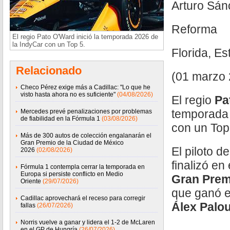
Arturo Sá
Reforma
El regio Pato O'Ward inició la temporada 2026 de
la IndyCar con un Top 5.
Florida, E
Relacionado
(01 marzo 
Checo Pérez exige más a Cadillac: "Lo que he
visto hasta ahora no es suficiente"
(04/08/2026)
El regio
Pa
temporada 
Mercedes prevé penalizaciones por problemas
de fiabilidad en la Fórmula 1
(03/08/2026)
con un Top
Más de 300 autos de colección engalanarán el
Gran Premio de la Ciudad de México
El piloto d
2026
(02/08/2026)
finalizó en
Fórmula 1 contempla cerrar la temporada en
Europa si persiste conflicto en Medio
Gran Prem
Oriente
(29/07/2026)
que ganó el
Cadillac aprovechará el receso para corregir
Álex Palo
fallas
(26/07/2026)
Norris vuelve a ganar y lidera el 1-2 de McLaren
en el GP de Hungría
(26/07/2026)