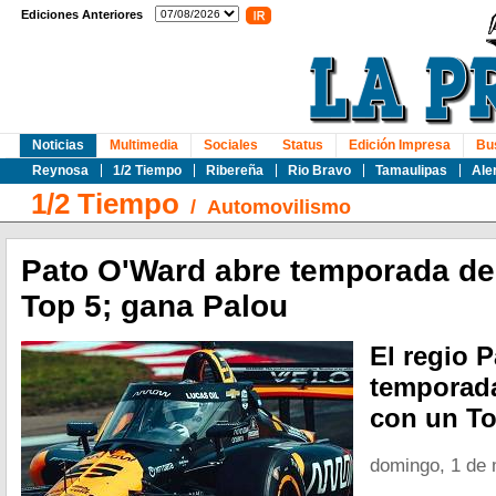
Ediciones Anteriores
Noticias
Multimedia
Sociales
Status
Edición Impresa
Bu
Reynosa
1/2 Tiempo
Ribereña
Rio Bravo
Tamaulipas
Ale
1/2 Tiempo
/
Automovilismo
Pato O'Ward abre temporada de
Top 5; gana Palou
El regio P
temporada
con un To
domingo, 1 de