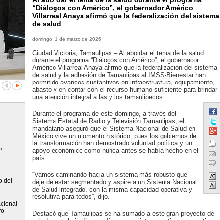
Al abordar el tema de la salud durante el programa
“Diálogos con Américo”, el gobernador Américo
Villarreal Anaya afirmó que la federalización del sistema
de salud
domingo, 1 de marzo de 2026
Ciudad Victoria, Tamaulipas.– Al abordar el tema de la salud
durante el programa “Diálogos con Américo”, el gobernador
Américo Villarreal Anaya afirmó que la federalización del sistema
de salud y la adhesión de Tamaulipas al IMSS-Bienestar han
permitido avances sustantivos en infraestructura, equipamiento,
abasto y en contar con el recurso humano suficiente para brindar
una atención integral a las y los tamaulipecos.
Durante el programa de este domingo, a través del
Sistema Estatal de Radio y Televisión Tamaulipas, el
mandatario aseguró que el Sistema Nacional de Salud en
México vive un momento histórico, pues los gobiernos de
la transformación han demostrado voluntad política y un
apoyo económico como nunca antes se había hecho en el
°
país.
“Vamos caminando hacia un sistema más robusto que
o del
deje de estar segmentado y aspire a un Sistema Nacional
de Salud integrado, con la misma capacidad operativa y
resolutiva para todos”, dijo.
cional
vo
Destacó que Tamaulipas se ha sumado a este gran proyecto de