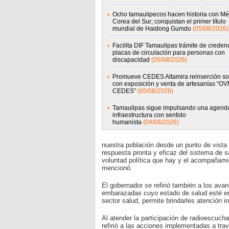
Ocho tamaulipecos hacen historia con Mé
Corea del Sur; conquistan el primer título
mundial de Haidong Gumdo
(05/08/2026)
Facilita DIF Tamaulipas trámite de credenc
placas de circulación para personas con
discapacidad
(05/08/2026)
Promueve CEDES Altamira reinserción so
con exposición y venta de artesanías “OV
CEDES”
(05/08/2026)
Tamaulipas sigue impulsando una agend
infraestructura con sentido
humanista
(04/08/2026)
nuestra población desde un punto de vista
respuesta pronta y eficaz del sistema de s
voluntad política que hay y el acompañam
mencionó.
El gobernador se refirió también a los ava
embarazadas cuyo estado de salud esté en 
sector salud, permite brindarles atención 
Al atender la participación de radioescuch
refirió a las acciones implementadas a tr