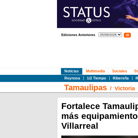
Ediciones Anteriores
Noticias
Multimedia
Sociales
St
Reynosa
1/2 Tiempo
Ribereña
R
Tamaulipas
/
Victoria
Fortalece Tamauli
más equipamiento 
Villarreal