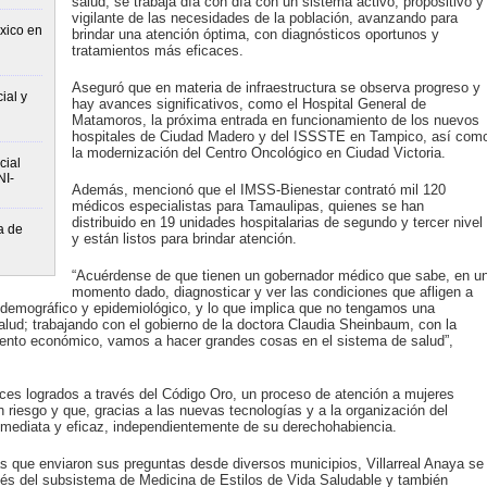
salud; se trabaja día con día con un sistema activo, propositivo y
vigilante de las necesidades de la población, avanzando para
xico en
brindar una atención óptima, con diagnósticos oportunos y
tratamientos más eficaces.
Aseguró que en materia de infraestructura se observa progreso y
ial y
hay avances significativos, como el Hospital General de
Matamoros, la próxima entrada en funcionamiento de los nuevos
hospitales de Ciudad Madero y del ISSSTE en Tampico, así com
la modernización del Centro Oncológico en Ciudad Victoria.
cial
NI-
Además, mencionó que el IMSS-Bienestar contrató mil 120
médicos especialistas para Tamaulipas, quienes se han
distribuido en 19 unidades hospitalarias de segundo y tercer nivel
a de
y están listos para brindar atención.
“Acuérdense de que tienen un gobernador médico que sabe, en u
momento dado, diagnosticar y ver las condiciones que afligen a
 demográfico y epidemiológico, y lo que implica que no tengamos una
alud; trabajando con el gobierno de la doctora Claudia Sheinbaum, con la
iento económico, vamos a hacer grandes cosas en el sistema de salud”,
nces logrados a través del Código Oro, un proceso de atención a mujeres
riesgo y que, gracias a las nuevas tecnologías y a la organización del
inmediata y eficaz, independientemente de su derechohabiencia.
as que enviaron sus preguntas desde diversos municipios, Villarreal Anaya se
avés del subsistema de Medicina de Estilos de Vida Saludable y también