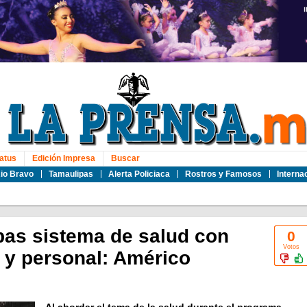
atus
Edición Impresa
Buscar
io Bravo
Tamaulipas
Alerta Policiaca
Rostros y Famosos
Interna
pas sistema de salud con
0
Votos
y personal: Américo