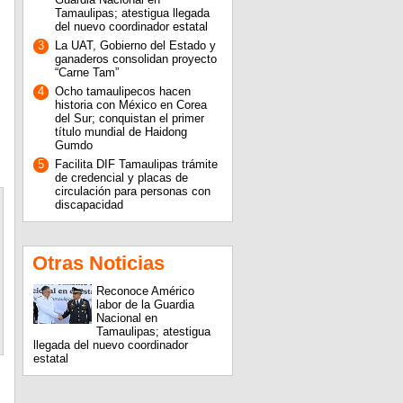
Tamaulipas; atestigua llegada
del nuevo coordinador estatal
3
La UAT, Gobierno del Estado y
ganaderos consolidan proyecto
“Carne Tam”
4
Ocho tamaulipecos hacen
historia con México en Corea
del Sur; conquistan el primer
título mundial de Haidong
Gumdo
5
Facilita DIF Tamaulipas trámite
de credencial y placas de
circulación para personas con
discapacidad
Otras Noticias
Reconoce Américo
labor de la Guardia
Nacional en
Tamaulipas; atestigua
llegada del nuevo coordinador
estatal