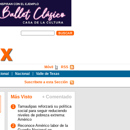
Móvil
RSS
cional
Nacional
Valle de Texas
Suscribete a esta Sección
Más Visto
+ Comentado
1
Tamaulipas reforzará su política
social para seguir reduciendo
niveles de pobreza extrema:
Américo
2
Reconoce Américo labor de la
Guardia Nacional en