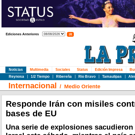
Ediciones Anteriores
Noticias
Multimedia
Sociales
Status
Edición Impresa
Bu
Reynosa
1/2 Tiempo
Ribereña
Rio Bravo
Tamaulipas
Ale
Internacional
/
Medio Oriente
Responde Irán con misiles contr
bases de EU
Una serie de explosiones sacudieron 