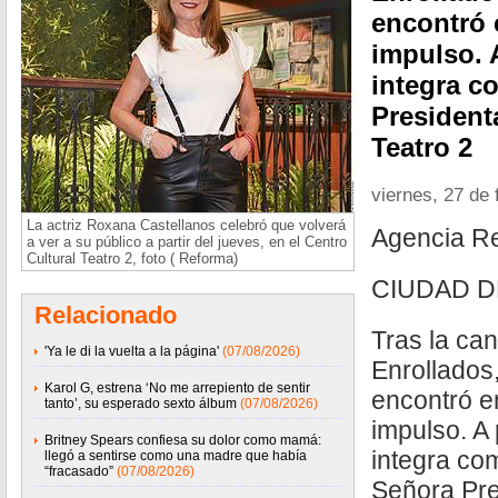
encontró 
impulso. A
integra c
Presidenta
Teatro 2
viernes, 27 de 
La actriz Roxana Castellanos celebró que volverá
Agencia R
a ver a su público a partir del jueves, en el Centro
Cultural Teatro 2, foto ( Reforma)
CIUDAD D
Relacionado
Tras la can
'Ya le di la vuelta a la página'
(07/08/2026)
Enrollados
Karol G, estrena ‘No me arrepiento de sentir
encontró e
tanto’, su esperado sexto álbum
(07/08/2026)
impulso. A 
Britney Spears confiesa su dolor como mamá:
integra com
llegó a sentirse como una madre que había
“fracasado”
(07/08/2026)
Señora Pre