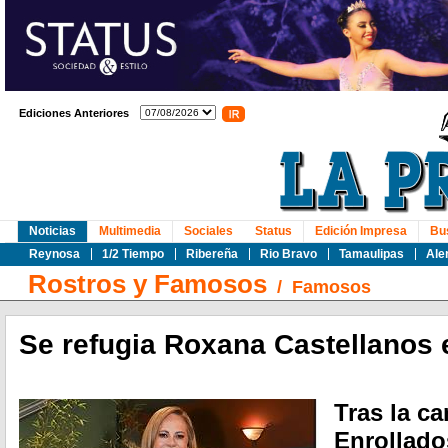
Ediciones Anteriores
Noticias
Multimedia
Sociales
Status
Edición Impresa
Bu
Reynosa
1/2 Tiempo
Ribereña
Rio Bravo
Tamaulipas
Ale
Rostros y Famosos
/
Famosos
Se refugia Roxana Castellanos e
Tras la ca
Enrollado