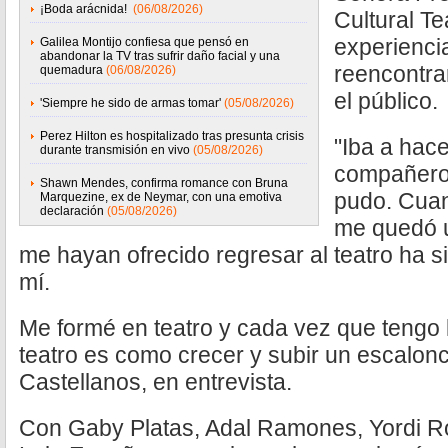
¡Boda arácnida!
(06/08/2026)
Cultural Te
experienci
Galilea Montijo confiesa que pensó en
abandonar la TV tras sufrir daño facial y una
reencontra
quemadura
(06/08/2026)
el público.
'Siempre he sido de armas tomar'
(05/08/2026)
Perez Hilton es hospitalizado tras presunta crisis
"Iba a hace
durante transmisión en vivo
(05/08/2026)
compañeros
Shawn Mendes, confirma romance con Bruna
pudo. Cuan
Marquezine, ex de Neymar, con una emotiva
declaración
(05/08/2026)
me quedó u
me hayan ofrecido regresar al teatro ha s
mí.
Me formé en teatro y cada vez que tengo 
teatro es como crecer y subir un escalonc
Castellanos, en entrevista.
Con Gaby Platas, Adal Ramones, Yordi Ro