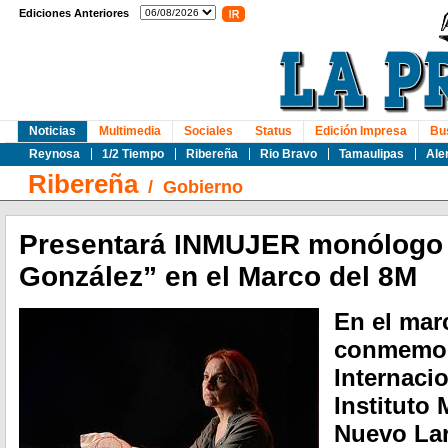
Ediciones Anteriores
Noticias
Multimedia
Sociales
Status
Edición Impresa
Bu
Reynosa
1/2 Tiempo
Ribereña
Rio Bravo
Tamaulipas
Ale
Ribereña
/
Gobierno
Presentará INMUJER monólogo
González” en el Marco del 8M
En el mar
conmemor
Internacio
Instituto 
Nuevo Lar