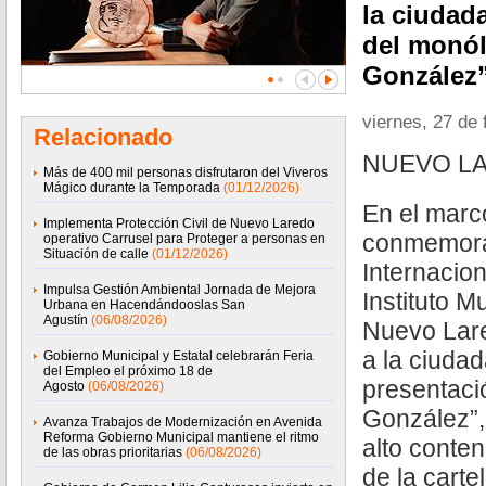
la ciudad
del monó
González
viernes, 27 de 
Relacionado
NUEVO LA
Más de 400 mil personas disfrutaron del Viveros
Mágico durante la Temporada
(01/12/2026)
En el marc
Implementa Protección Civil de Nuevo Laredo
conmemora
operativo Carrusel para Proteger a personas en
Situación de calle
(01/12/2026)
Internacion
Impulsa Gestión Ambiental Jornada de Mejora
Instituto M
Urbana en Hacendándooslas San
Agustín
(06/08/2026)
Nuevo Lar
a la ciudad
Gobierno Municipal y Estatal celebrarán Feria
del Empleo el próximo 18 de
presentaci
Agosto
(06/08/2026)
González”,
Avanza Trabajos de Modernización en Avenida
Reforma Gobierno Municipal mantiene el ritmo
alto conten
de las obras prioritarias
(06/08/2026)
de la carte