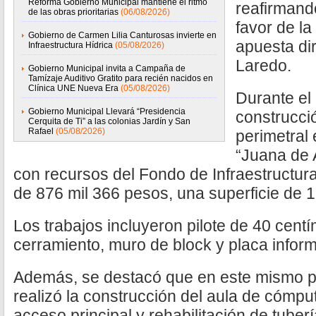
Reforma Gobierno Municipal mantiene el ritmo
reafirmand
de las obras prioritarias
(06/08/2026)
favor de l
Gobierno de Carmen Lilia Canturosas invierte en
apuesta di
Infraestructura Hídrica
(05/08/2026)
Laredo.
Gobierno Municipal invita a Campaña de
Tamízaje Auditivo Gratito para recién nacidos en
Clínica UNE Nueva Era
(05/08/2026)
Durante el
Gobierno Municipal Llevará “Presidencia
construcci
Cerquita de Ti” a las colonias Jardín y San
Rafael
(05/08/2026)
perimetral 
“Juana de 
con recursos del Fondo de Infraestructura
de 876 mil 366 pesos, una superficie de 1
Los trabajos incluyeron pilote de 40 cent
cerramiento, muro de block y placa inform
Además, se destacó que en este mismo p
realizó la construcción del aula de cómpu
acceso principal y rehabilitación de tuber