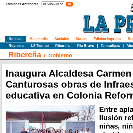
Ediciones Anteriores
Noticias
Multimedia
Sociales
Status
Edición Impresa
Bu
Reynosa
1/2 Tiempo
Ribereña
Rio Bravo
Tamaulipas
Ale
Ribereña
/
Gobierno
Inaugura Alcaldesa Carmen 
Canturosas obras de Infrae
educativa en Colonia Refo
Entre apl
ilusión re
niñas, niñ