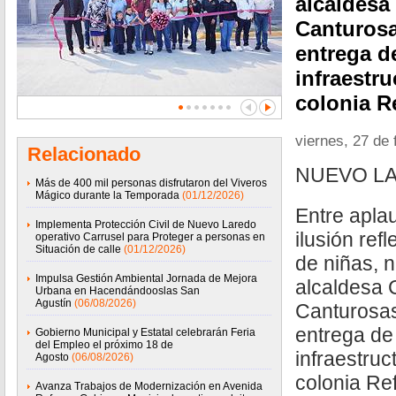
alcaldesa
Canturosas
entrega d
infraestru
colonia R
viernes, 27 de 
Relacionado
NUEVO LA
Más de 400 mil personas disfrutaron del Viveros
Mágico durante la Temporada
(01/12/2026)
Entre aplau
Implementa Protección Civil de Nuevo Laredo
ilusión ref
operativo Carrusel para Proteger a personas en
Situación de calle
(01/12/2026)
de niñas, n
Impulsa Gestión Ambiental Jornada de Mejora
alcaldesa 
Urbana en Hacendándooslas San
Agustín
(06/08/2026)
Canturosas 
entrega de
Gobierno Municipal y Estatal celebrarán Feria
del Empleo el próximo 18 de
infraestruc
Agosto
(06/08/2026)
colonia Re
Avanza Trabajos de Modernización en Avenida