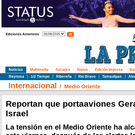
Ediciones Anteriores
Noticias
Multimedia
Sociales
Status
Edición Impresa
Bu
Reynosa
1/2 Tiempo
Ribereña
Rio Bravo
Tamaulipas
Ale
Internacional
/
Medio Oriente
Reportan que portaaviones Gera
Israel
La tensión en el Medio Oriente ha al