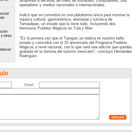
atrayendo a decenas de miles de visitantes, compradores, tour
operadores y medios nacionales e internacionales.
social
Indicó que se convertirá en una plataforma única para mostrar la
 de
riqueza cultural, gastronómica, artesanal y turística de
Tamaulipas, un estado que lo tiene todo, incluyendo dos
hermosos Pueblos Mágicos en Tula y Mier.
nción
y otras
"Es la primera vez que el Tianguis se realiza en nuestro bello
estado y coincidirá con el 25 aniversario del Programa Pueblos
Mágicos a nivel nacional, con lo que será una edición que quedar
talecer
grabada en la historia del turismo mexicano", concluyó Hernánde
Rodríguez.
ulo
Email