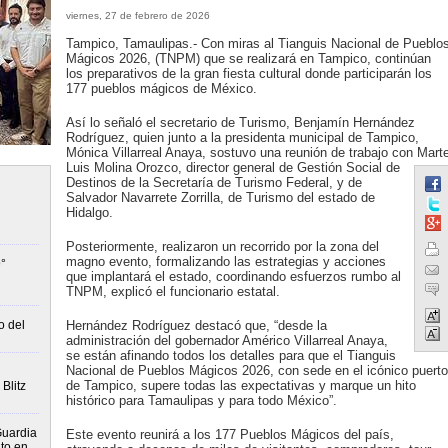
viernes, 27 de febrero de 2026
Tampico, Tamaulipas.- Con miras al Tianguis Nacional de Pueblo
Mágicos 2026, (TNPM) que se realizará en Tampico, continúan
los preparativos de la gran fiesta cultural donde participarán los
177 pueblos mágicos de México.
Así lo señaló el secretario de Turismo, Benjamín Hernández
Rodríguez, quien junto a la presidenta municipal de Tampico,
Mónica Villarreal Anaya, sostuvo una reunión de trabajo con Mart
Luis Molina Orozco, director general de Gestión Social de
Destinos de la Secretaría de Turismo Federal, y de
Salvador Navarrete Zorrilla, de Turismo del estado de
Hidalgo.
Posteriormente, realizaron un recorrido por la zona del
magno evento, formalizando las estrategias y acciones
°
que implantará el estado, coordinando esfuerzos rumbo al
TNPM, explicó el funcionario estatal.
o del
Hernández Rodríguez destacó que, “desde la
administración del gobernador Américo Villarreal Anaya,
se están afinando todos los detalles para que el Tianguis
Nacional de Pueblos Mágicos 2026, con sede en el icónico puerto
de Tampico, supere todas las expectativas y marque un hito
Blitz
histórico para Tamaulipas y para todo México”.
Guardia
Este evento reunirá a los 177 Pueblos Mágicos del país,
to en