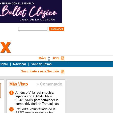
Móvil
RSS
cional
Nacional
Valle de Texas
Suscribete a esta Sección
Más Visto
+ Comentado
1
Américo Villarreal impulsa
agenda con CANACAR y
CONCAMIN para fortalecer la
competitividad de Tamaulipas
2
Refuerza Voluntariado de la
SSPT apoyo social en los