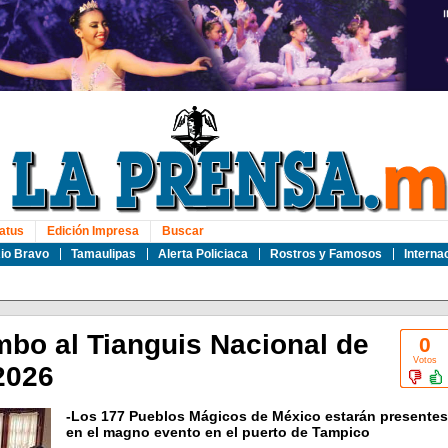
atus
Edición Impresa
Buscar
io Bravo
Tamaulipas
Alerta Policiaca
Rostros y Famosos
Interna
mbo al Tianguis Nacional de
0
Votos
2026
-Los 177 Pueblos Mágicos de México estarán presentes
en el magno evento en el puerto de Tampico