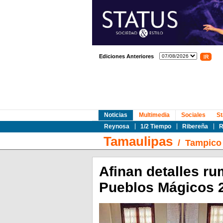
Ediciones Anteriores
Noticias
Multimedia
Sociales
St
Reynosa
1/2 Tiempo
Ribereña
R
Tamaulipas
/
Tampico
Afinan detalles ru
Pueblos Mágicos 