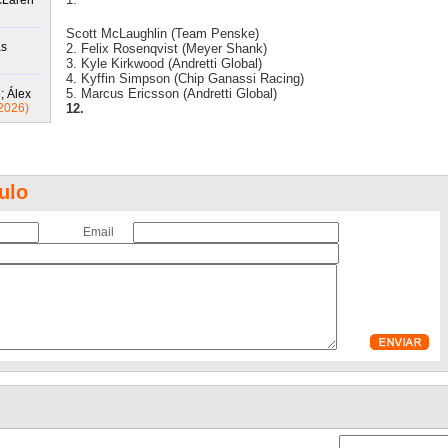
McLaren
Scott McLaughlin (Team Penske)
ás
2. Felix Rosenqvist (Meyer Shank)
3. Kyle Kirkwood (Andretti Global)
4. Kyffin Simpson (Chip Ganassi Racing)
5. Marcus Ericsson (Andretti Global)
; Álex
2026)
12.
ulo
Email