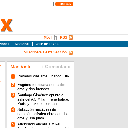
Móvil
RSS
cional
Nacional
Valle de Texas
Suscribete a esta Sección
Más Visto
+ Comentado
1
Rayados cae ante Orlando City
2
Esgrima mexicana suma dos
oros y dos bronces
3
Santiago Giménez apunta a
salir del AC Milán; Fenerbahçe,
Porto y Lazio lo buscan
4
Selección mexicana de
natación artística abre con dos
oros y una plata
5
Aficionado encara a Mikel