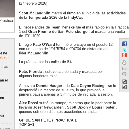
(27 febrero 2026)
Scott McLaughlin
marcó el ritmo en el inicio de las actividades
de la
Temporada 2026 de la IndyCar.
Práctica
El neozelandés de
Team Penske
fue el más rápido en la Práctica
1 del
Gran Premio de San Petersburgo
, al marcar una vuelta
de 1'01"1020.
El regio
Pato O'Ward
terminó el ensayo en el puesto 12,
con un tiempo de 1'01"5754 a 0"4734 de distancia del
líder
McLaughlin
.
ue he
/2026)
La práctica por las calles de
St.
lemas
Pete, Florida
, estuvo accidentada y marcada por
algunas banderas rojas.
án el
Al novato
Dennis Hauger
, de
Dale Coyne Racing
, se le
desprendió un resorte de su auto, lo que provocó la
primera pausa apenas a 3 minutos de iniciada la sesión.
 en
Alex Rossi
sufrió un trompo, mientras que la peor parte la
llevaron
Josef Newgarden
,
Scott Dixon
y
Louis Foster
,
quienes sufrieron distintos accidentes en pista.
gir
GP DE SAN PETE / PRÁCTICA 1
TOP 5+1
1.