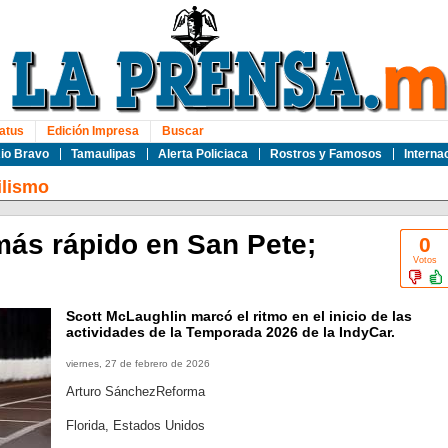
atus
Edición Impresa
Buscar
io Bravo
Tamaulipas
Alerta Policiaca
Rostros y Famosos
Interna
lismo
más rápido en San Pete;
0
Votos
Scott McLaughlin marcó el ritmo en el inicio de las
actividades de la Temporada 2026 de la IndyCar.
viernes, 27 de febrero de 2026
Arturo SánchezReforma
Florida, Estados Unidos