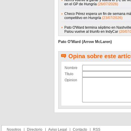
Norris vuelve a ganar y lidera el 1-2 de 
en el GP de Hungría
(26/07/2026)
Checo Pérez espera un fin de semana m
competitivo en Hungría
(23/07/2026)
Pato O'Ward termina séptimo en Nashville
Palou vuelve al triunfo en IndyCar
(20/07/
Pato O'Ward (Arrow McLaren)
Opina sobre este artíc
Nombre
Título
Opinion
Nosotros
Directorio
Aviso Legal
Contacto
RSS