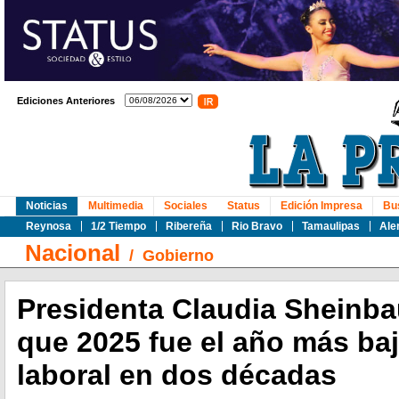
Ediciones Anteriores
Noticias
Multimedia
Sociales
Status
Edición Impresa
Bu
Reynosa
1/2 Tiempo
Ribereña
Rio Bravo
Tamaulipas
Ale
Nacional
/
Gobierno
Presidenta Claudia Sheinb
que 2025 fue el año más ba
laboral en dos décadas