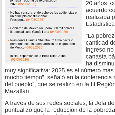
jornada nacional de reforestación
20 años, co
2026
(05/08/2026)
acuerdo c
No hay censura; el derecho de las audiencias en
realizada p
un principio constitucional:
Presidenta
(04/08/2026)
Estadística
Gobierno de México recupera 500 mil dólares
ligados al caso García Luna
(04/08/2026)
“La pobrez
Presidenta Claudia Sheinbaum firma decreto
cantidad d
para fortalecer la transparencia en el gobierno
de México
(04/08/2026)
ingreso no
canasta bá
Inicia Dispersión de la Beca Rita Cetina
(03/08/2026)
ha disminu
muy significativa: 2025 es el número más
mucho tiempo”, señaló en la conferencia
del pueblo”, que se realizó en la III Regió
Mazatlán.
A través de sus redes sociales, la Jefa de
puntualizó que la reducción de la pobreza 