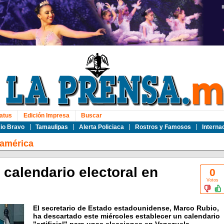
atus
Edición Impresa
Buscar
io Bravo
Tamaulipas
Alerta Policiaca
Rostros y Famosos
Interna
oamérica
calendario electoral en
0
Votos
El secretario de Estado estadounidense, Marco Rubio,
ha descartado este miércoles establecer un calendario