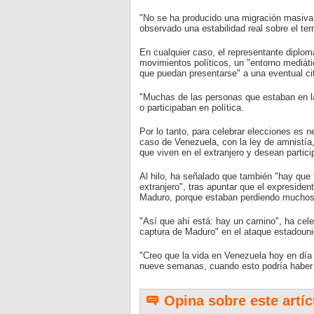
"No se ha producido una migración masiva, n
observado una estabilidad real sobre el te
En cualquier caso, el representante diplomá
movimientos políticos, un "entorno mediá
que puedan presentarse" a una eventual cit
"Muchas de las personas que estaban en la
o participaban en política.
Por lo tanto, para celebrar elecciones es n
caso de Venezuela, con la ley de amnistía, 
que viven en el extranjero y desean partici
Al hilo, ha señalado que también "hay que
extranjero", tras apuntar que el expreside
Maduro, porque estaban perdiendo muchos
"Así que ahí está: hay un camino", ha cel
captura de Maduro" en el ataque estadoun
"Creo que la vida en Venezuela hoy en día
nueve semanas, cuando esto podría haber 
Opina sobre este artíc