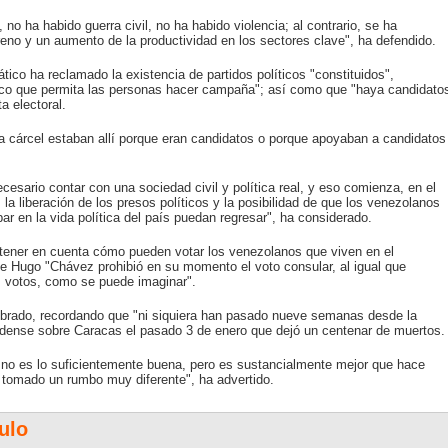
o ha habido guerra civil, no ha habido violencia; al contrario, se ha
rreno y un aumento de la productividad en los sectores clave", ha defendido.
tico ha reclamado la existencia de partidos políticos "constituidos",
tico que permita las personas hacer campaña"; así como que "haya candidato
a electoral.
 cárcel estaban allí porque eran candidatos o porque apoyaban a candidatos
ecesario contar con una sociedad civil y política real, y eso comienza, en el
la liberación de los presos políticos y la posibilidad de que los venezolanos
par en la vida política del país puedan regresar", ha considerado.
 tener en cuenta cómo pueden votar los venezolanos que viven en el
nte Hugo "Chávez prohibió en su momento el voto consular, al igual que
 votos, como se puede imaginar".
ebrado, recordando que "ni siquiera han pasado nueve semanas desde la
idense sobre Caracas el pasado 3 de enero que dejó un centenar de muertos.
 no es lo suficientemente buena, pero es sustancialmente mejor que hace
tomado un rumbo muy diferente", ha advertido.
ulo