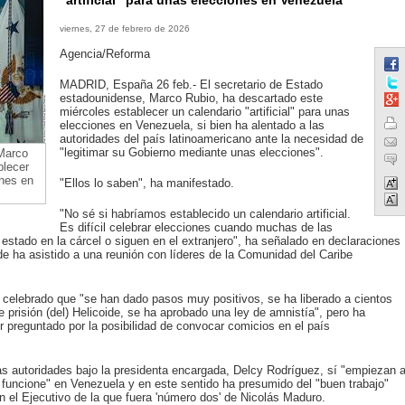
"artificial" para unas elecciones en Venezuela
viernes, 27 de febrero de 2026
Agencia/Reforma
MADRID, España 26 feb.- El secretario de Estado
estadounidense, Marco Rubio, ha descartado este
miércoles establecer un calendario "artificial" para unas
elecciones en Venezuela, si bien ha alentado a las
autoridades del país latinoamericano ante la necesidad de
"legitimar su Gobierno mediante unas elecciones".
Marco
blecer
ones en
"Ellos lo saben", ha manifestado.
"No sé si habríamos establecido un calendario artificial.
Es difícil celebrar elecciones cuando muchas de las
 estado en la cárcel o siguen en el extranjero", ha señalado en declaraciones
de ha asistido a una reunión con líderes de la Comunidad del Caribe
 celebrado que "se han dado pasos muy positivos, se ha liberado a cientos
e prisión (del) Helicoide, se ha aprobado una ley de amnistía", pero ha
r preguntado por la posibilidad de convocar comicios en el país
s autoridades bajo la presidenta encargada, Delcy Rodríguez, sí "empiezan 
l funcione" en Venezuela y en este sentido ha presumido del "buen trabajo"
 el Ejecutivo de la que fuera 'número dos' de Nicolás Maduro.