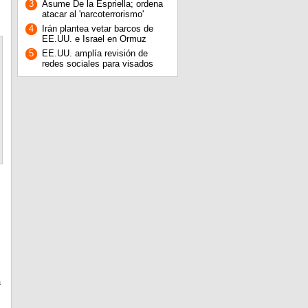
3
Asume De la Espriella; ordena
atacar al 'narcoterrorismo'
4
Irán plantea vetar barcos de
EE.UU. e Israel en Ormuz
5
EE.UU. amplía revisión de
redes sociales para visados
a