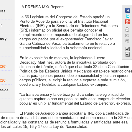
LA PRENSA.MX/ Reporte
res
La 66 Legislatura del Congreso del Estado aprobó un
Punto de Acuerdo para solicitar al Instituto Nacional
de
Electoral (INE) y a la Secretaría de Relaciones Exteriores
(SRE) información oficial que permita conocer el
cumplimiento de los requisitos de elegibilidad en los
as y
cargos ocupados por el exgobernador Francisco Javier
García Cabeza de Vaca, particularmente en lo relativo a
su nacionalidad y lealtad a la soberanía nacional.
En la exposición de motivos, la legisladora Lucero
Deosdady Martínez, autora de la iniciativa aprobada con
026)
dispensa de trámite, señaló que el artículo 32 de la Constitución
Política de los Estados Unidos Mexicanos establece restriccione
claras para quienes poseen doble nacionalidad y buscan ejercer
cargos públicos, al exigir la renuncia expresa a toda sumisión,
026)
obediencia y fidelidad a cualquier Estado extranjero.
as de
“La transparencia y la certeza jurídica sobre la elegibilidad de
quienes aspiran o han ocupado los más altos cargos de elección
popular es un pilar fundamental del Estado de Derecho”, expresó.
El Punto de Acuerdo plantea solicitar al INE copia certificada de
de registro de candidaturas del exmandatario, así como requerir a la SRE un
acionalidad y las constancias de renuncia formuladas y ratificadas ante esa
los artículos 15, 16 y 17 de la Ley de Nacionalidad.