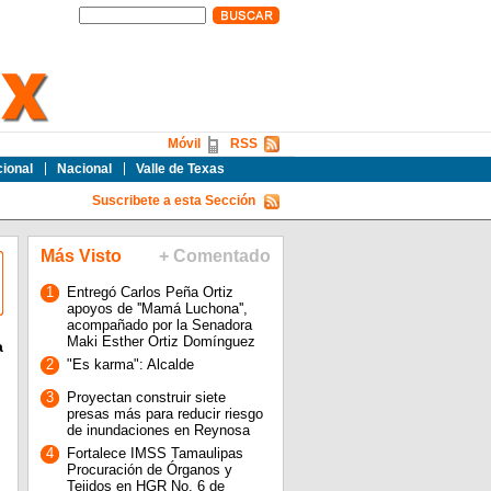
Móvil
RSS
cional
Nacional
Valle de Texas
Suscribete a esta Sección
Más Visto
+ Comentado
1
Entregó Carlos Peña Ortiz
apoyos de ''Mamá Luchona'',
acompañado por la Senadora
Maki Esther Ortiz Domínguez
a
2
"Es karma": Alcalde
3
Proyectan construir siete
presas más para reducir riesgo
de inundaciones en Reynosa
4
Fortalece IMSS Tamaulipas
Procuración de Órganos y
Tejidos en HGR No. 6 de