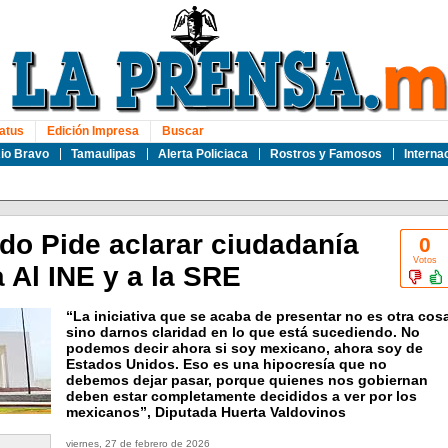
atus
Edición Impresa
Buscar
io Bravo
Tamaulipas
Alerta Policiaca
Rostros y Famosos
Interna
do Pide aclarar ciudadanía
0
Votos
 Al INE y a la SRE
“La iniciativa que se acaba de presentar no es otra cos
sino darnos claridad en lo que está sucediendo. No
podemos decir ahora si soy mexicano, ahora soy de
Estados Unidos. Eso es una hipocresía que no
debemos dejar pasar, porque quienes nos gobiernan
deben estar completamente decididos a ver por los
mexicanos”, Diputada Huerta Valdovinos
viernes, 27 de febrero de 2026