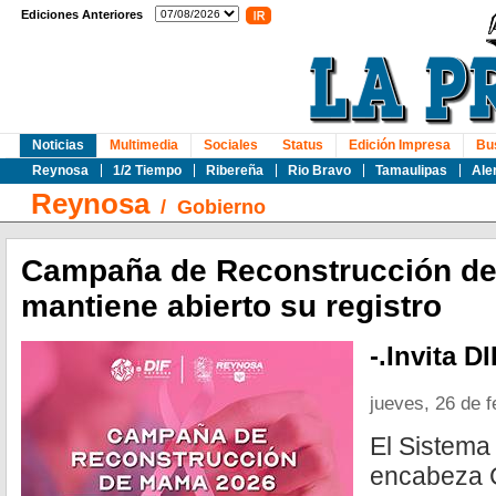
Ediciones Anteriores
Noticias
Multimedia
Sociales
Status
Edición Impresa
Bu
Reynosa
1/2 Tiempo
Ribereña
Rio Bravo
Tamaulipas
Ale
Reynosa
/
Gobierno
Campaña de Reconstrucción d
mantiene abierto su registro
-.Invita D
jueves, 26 de 
El Sistem
encabeza C