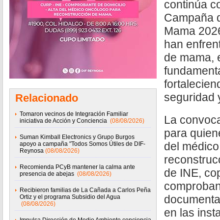
continúa co
Campaña d
Mama 2026,
han enfren
de mama, 
fundamenta
fortalecien
seguridad y
Relacionado
Tomaron vecinos de Integración Familiar
La convoca
iniciativa de Acción y Conciencia
(08/08/2026)
para quien
Suman Kimball Electronics y Grupo Burgos
del médico
apoyo a campaña "Todos Somos Útiles de DIF-
Reynosa
(08/08/2026)
reconstruc
Recomienda PCyB mantener la calma ante
de INE, co
presencia de abejas
(08/08/2026)
comprobant
Recibieron familias de La Cañada a Carlos Peña
documenta
Ortiz y el programa Subsidio del Agua
(08/08/2026)
en las inst