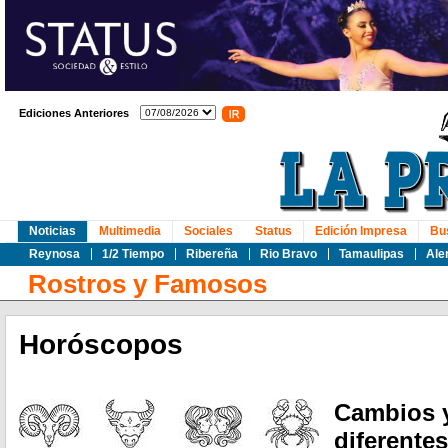
Ediciones Anteriores
Noticias
Multimedia
Sociales
Status
Edición Impresa
Bu
Reynosa
1/2 Tiempo
Ribereña
Rio Bravo
Tamaulipas
Ale
Rostros y Famosos
Horóscopos
Cambios y
diferentes