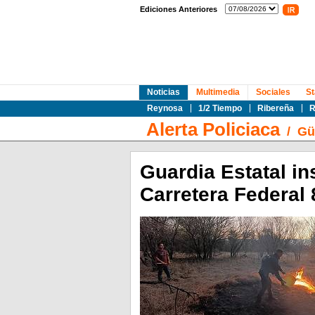
Ediciones Anteriores
Noticias
Multimedia
Sociales
St
Reynosa
1/2 Tiempo
Ribereña
R
Alerta Policiaca
/
Gü
Guardia Estatal i
Carretera Federal 