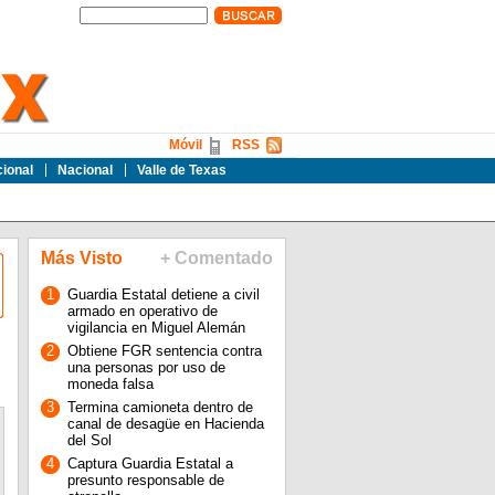
Móvil
RSS
cional
Nacional
Valle de Texas
Más Visto
+ Comentado
1
Guardia Estatal detiene a civil
armado en operativo de
vigilancia en Miguel Alemán
2
Obtiene FGR sentencia contra
una personas por uso de
moneda falsa
3
Termina camioneta dentro de
canal de desagüe en Hacienda
del Sol
4
Captura Guardia Estatal a
presunto responsable de