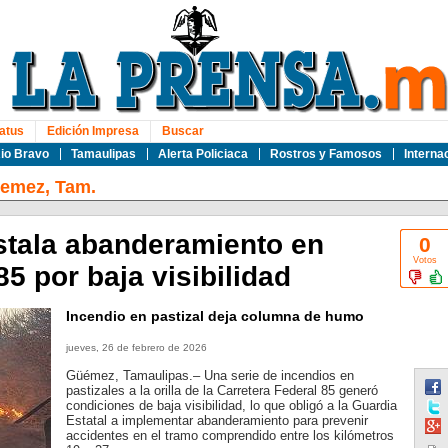
atus
Edición Impresa
Buscar
io Bravo
Tamaulipas
Alerta Policiaca
Rostros y Famosos
Interna
emez, Tam.
nstala abanderamiento en
0
Votos
85 por baja visibilidad
Incendio en pastizal deja columna de humo
jueves, 26 de febrero de 2026
Güémez, Tamaulipas.– Una serie de incendios en
pastizales a la orilla de la Carretera Federal 85 generó
condiciones de baja visibilidad, lo que obligó a la Guardia
Estatal a implementar abanderamiento para prevenir
accidentes en el tramo comprendido entre los kilómetros