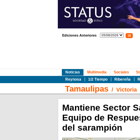
Ediciones Anteriores
Noticias
Multimedia
Sociales
St
Reynosa
1/2 Tiempo
Ribereña
R
Tamaulipas
/
Victoria
Mantiene Sector S
Equipo de Respues
del sarampión