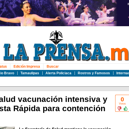
atus
Edición Impresa
Buscar
io Bravo
Tamaulipas
Alerta Policiaca
Rostros y Famosos
Interna
alud vacunación intensiva y
0
Votos
ta Rápida para contención