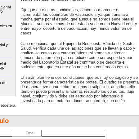
cional
Dijo que ante estas condiciones, debemos mantener e
vo
incrementar las coberturas de vacunación, ya que transitará
mucha gente por el estado, que aunque no somos sede para el
Mundial, somos vecinos de un estado sede como Nuevo León, y
xico en
entre mayor cobertura de vacunación, hay menos volumen de
casos.
Cabe mencionar que el Equipo de Respuesta Rápida del Sector
ial y
Salud, verifica cada una de las acciones que se llevan a cabo y
analiza los casos con características, síntomas y criterios
clínicos de sarampión para estudiarlo como corresponde y por
medio del Laboratorio Estatal se confirma o se descarta el
cial
padecimiento, que en este año no se han confirmado casos.
NI-
El sarampión tiene dos condiciones, que es muy contagioso y se
presenta de forma característica de brotes. El cuadro se presenta
a de
de manera leve como fiebre, ronchas o salpullido; aunado a ello
también puede presentar síntomas respiratorios como tos, flujo
nasal, conjuntivitis y debe ser estudiado por laboratorio e
investigado para detectar en dónde se enfermó, con quién
etcétera.
ulo
Email