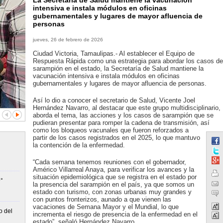
La Secretaría de Salud mantiene la vacunación
intensiva e instala módulos en oficinas
gubernamentales y lugares de mayor afluencia de
personas
jueves, 26 de febrero de 2026
Ciudad Victoria, Tamaulipas.- Al establecer el Equipo de
Respuesta Rápida como una estrategia para abordar los casos de
sarampión en el estado, la Secretaría de Salud mantiene la
vacunación intensiva e instala módulos en oficinas
gubernamentales y lugares de mayor afluencia de personas.
Así lo dio a conocer el secretario de Salud, Vicente Joel
Hernández Navarro, al destacar que este grupo multidisciplinario,
aborda el tema, las acciones y los casos de sarampión que se
pudieran presentar para romper la cadena de transmisión, así
como los bloqueos vacunales que fueron reforzados a
partir de los casos registrados en el 2025, lo que mantuvo
la contención de la enfermedad.
“Cada semana tenemos reuniones con el gobernador,
Américo Villarreal Anaya, para verificar los avances y la
situación epidemiológica que se registra en el estado por
°
la presencia del sarampión en el país, ya que somos un
estado con turismo, con zonas urbanas muy grandes y
con puntos fronterizos, aunado a que vienen las
vacaciones de Semana Mayor y el Mundial, lo que
o del
incrementa el riesgo de presencia de la enfermedad en el
estado”, señaló Hernández Navarro.