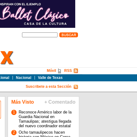
Móvil
RSS
cional
Nacional
Valle de Texas
Suscribete a esta Sección
Más Visto
+ Comentado
1
Reconoce Américo labor de la
Guardia Nacional en
Tamaulipas; atestigua llegada
del nuevo coordinador estatal
2
Ocho tamaulipecos hacen
historia con México en Corea