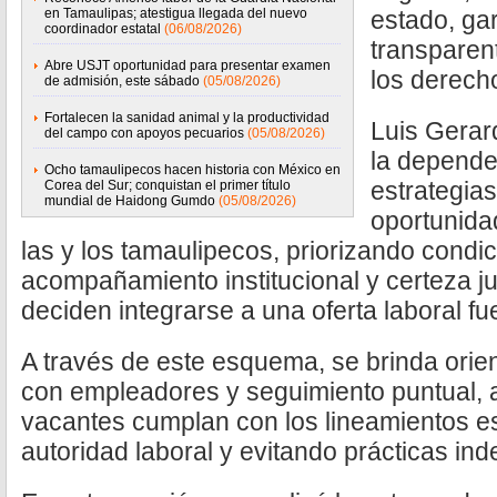
en Tamaulipas; atestigua llegada del nuevo
estado, ga
coordinador estatal
(06/08/2026)
transparen
Abre USJT oportunidad para presentar examen
los derech
de admisión, este sábado
(05/08/2026)
Fortalecen la sanidad animal y la productividad
Luis Gerard
del campo con apoyos pecuarios
(05/08/2026)
la depende
Ocho tamaulipecos hacen historia con México en
estrategia
Corea del Sur; conquistan el primer título
mundial de Haidong Gumdo
(05/08/2026)
oportunida
las y los tamaulipecos, priorizando condi
acompañamiento institucional y certeza j
deciden integrarse a una oferta laboral fu
A través de este esquema, se brinda orien
con empleadores y seguimiento puntual, 
vacantes cumplan con los lineamientos es
autoridad laboral y evitando prácticas ind