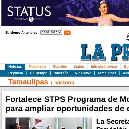
Ediciones Anteriores
Noticias
Multimedia
Sociales
Status
Edición Impresa
Bu
Reynosa
1/2 Tiempo
Ribereña
Rio Bravo
Tamaulipas
Ale
Tamaulipas
/
Victoria
Fortalece STPS Programa de Mo
para ampliar oportunidades de 
La Secreta