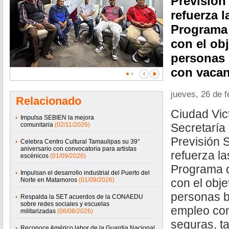
Previsión
refuerza l
Programa 
con el obj
personas
con vacan
jueves, 26 de 
Relacionado
Ciudad Vic
Impulsa SEBIEN la mejora
comunitaria
(02/11/2026)
Secretaría 
Previsión 
Celebra Centro Cultural Tamaulipas su 39°
aniversario con convocatoria para artistas
refuerza la
escénicos
(01/09/2026)
Programa d
Impulsan el desarrollo industrial del Puerto del
Norte en Matamoros
(01/09/2026)
con el obje
personas 
Respalda la SET acuerdos de la CONAEDU
sobre redes sociales y escuelas
empleo con
militarizadas
(06/08/2026)
seguras, t
Reconoce Américo labor de la Guardia Nacional