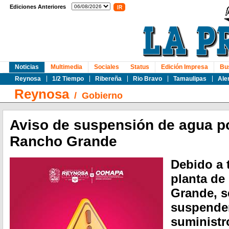
Ediciones Anteriores
Noticias
Multimedia
Sociales
Status
Edición Impresa
Bu
Reynosa
1/2 Tiempo
Ribereña
Rio Bravo
Tamaulipas
Ale
Reynosa
/
Gobierno
Aviso de suspensión de agua po
Rancho Grande
Debido a 
planta d
Grande, s
suspender
suministr