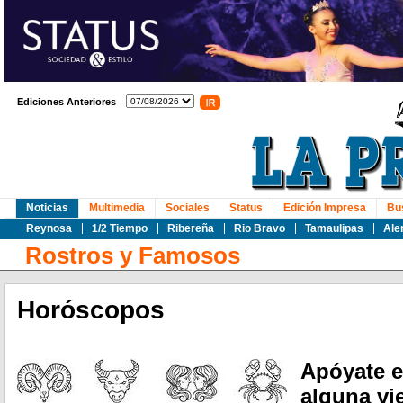
Ediciones Anteriores
Noticias
Multimedia
Sociales
Status
Edición Impresa
Bu
Reynosa
1/2 Tiempo
Ribereña
Rio Bravo
Tamaulipas
Ale
Rostros y Famosos
Horóscopos
Apóyate e
alguna vi