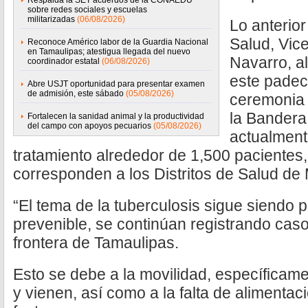
Respalda la SET acuerdos de la CONAEDU
sobre redes sociales y escuelas
militarizadas
(06/08/2026)
Lo anterior
Salud, Vic
Reconoce Américo labor de la Guardia Nacional
en Tamaulipas; atestigua llegada del nuevo
Navarro, a
coordinador estatal
(06/08/2026)
este padec
Abre USJT oportunidad para presentar examen
de admisión, este sábado
(05/08/2026)
ceremonia 
la Bandera
Fortalecen la sanidad animal y la productividad
del campo con apoyos pecuarios
(05/08/2026)
actualment
tratamiento alrededor de 1,500 pacientes
corresponden a los Distritos de Salud d
“El tema de la tuberculosis sigue siendo
prevenible, se continúan registrando caso
frontera de Tamaulipas.
Esto se debe a la movilidad, específicam
y vienen, así como a la falta de alimentaci