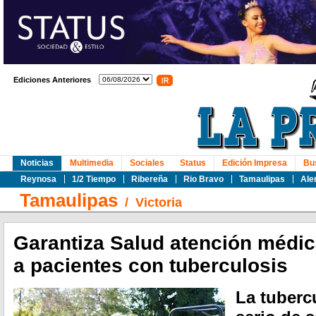
Ediciones Anteriores
Noticias
Multimedia
Sociales
Status
Edición Impresa
Bu
Reynosa
1/2 Tiempo
Ribereña
Rio Bravo
Tamaulipas
Ale
Tamaulipas
/
Victoria
Garantiza Salud atención médic
a pacientes con tuberculosis
La tuberc