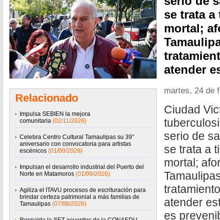
serio de s
se trata a
mortal; a
Tamaulipa
tratamien
atender e
martes, 24 de 
Relacionado
Ciudad Vic
Impulsa SEBIEN la mejora
tuberculos
comunitaria
(02/11/2026)
serio de sa
Celebra Centro Cultural Tamaulipas su 39°
aniversario con convocatoria para artistas
se trata a 
escénicos
(01/09/2026)
mortal; af
Impulsan el desarrollo industrial del Puerto del
Tamaulipas
Norte en Matamoros
(01/09/2026)
tratamient
Agiliza el ITAVU procesos de escrituración para
brindar certeza patrimonial a más familias de
atender es
Tamaulipas
(07/08/2026)
es prevenib