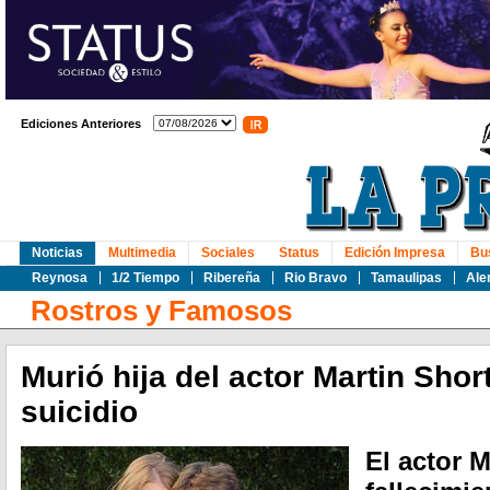
Ediciones Anteriores
Noticias
Multimedia
Sociales
Status
Edición Impresa
Bu
Reynosa
1/2 Tiempo
Ribereña
Rio Bravo
Tamaulipas
Ale
Rostros y Famosos
Murió hija del actor Martin Shor
suicidio
El actor M