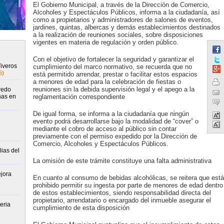
El Gobierno Municipal, a través de la Dirección de Comercio,
Alcoholes y Espectáculos Públicos, informa a la ciudadanía, así
como a propietarios y administradores de salones de eventos,
jardines, quintas, albercas y demás establecimientos destinados
a la realización de reuniones sociales, sobre disposiciones
vigentes en materia de regulación y orden público.
Con el objetivo de fortalecer la seguridad y garantizar el
Viveros
cumplimiento del marco normativo, se recuerda que no
6)
está permitido arrendar, prestar o facilitar estos espacios
a menores de edad para la celebración de fiestas o
reuniones sin la debida supervisión legal y el apego a la
redo
nas en
reglamentación correspondiente
De igual forma, se informa a la ciudadanía que ningún
evento podrá desarrollarse bajo la modalidad de “cover” o
mediante el cobro de acceso al público sin contar
previamente con el permiso expedido por la Dirección de
Comercio, Alcoholes y Espectáculos Públicos.
ias del
La omisión de este trámite constituye una falta administrativa
jora
En cuanto al consumo de bebidas alcohólicas, se reitera que está
prohibido permitir su ingesta por parte de menores de edad dentro
de estos establecimientos, siendo responsabilidad directa del
propietario, arrendatario o encargado del inmueble asegurar el
eria
cumplimiento de esta disposición