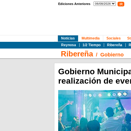
Ediciones Anteriores
Noticias
Multimedia
Sociales
St
Reynosa
1/2 Tiempo
Ribereña
R
Ribereña
/
Gobierno
Gobierno Municipa
realización de eve