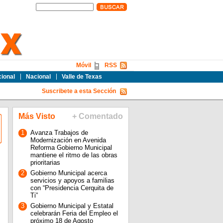
Móvil
RSS
cional
Nacional
Valle de Texas
Suscribete a esta Sección
Más Visto
+ Comentado
1
Avanza Trabajos de
Modernización en Avenida
Reforma Gobierno Municipal
mantiene el ritmo de las obras
prioritarias
2
Gobierno Municipal acerca
servicios y apoyos a familias
con “Presidencia Cerquita de
Ti”
3
Gobierno Municipal y Estatal
celebrarán Feria del Empleo el
próximo 18 de Agosto