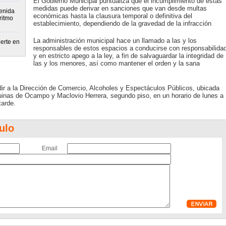
El Gobierno Municipal puntualiza que el incumplimiento de estas
medidas puede derivar en sanciones que van desde multas
enida
económicas hasta la clausura temporal o definitiva del
ritmo
establecimiento, dependiendo de la gravedad de la infracción
La administración municipal hace un llamado a las y los
erte en
responsables de estos espacios a conducirse con responsabilida
y en estricto apego a la ley, a fin de salvaguardar la integridad de
las y los menores, así como mantener el orden y la sana
dir a la Dirección de Comercio, Alcoholes y Espectáculos Públicos, ubicada
quinas de Ocampo y Maclovio Herrera, segundo piso, en un horario de lunes a
tarde.
ulo
Email