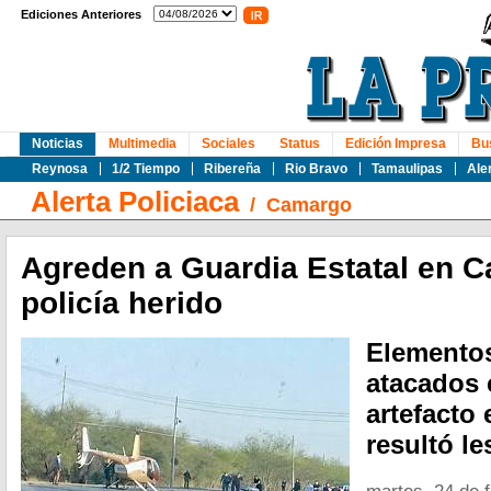
Ediciones Anteriores
Noticias
Multimedia
Sociales
Status
Edición Impresa
Bu
Reynosa
1/2 Tiempo
Ribereña
Rio Bravo
Tamaulipas
Ale
Alerta Policiaca
/
Camargo
Agreden a Guardia Estatal en 
policía herido
Elementos
atacados 
artefacto 
resultó l