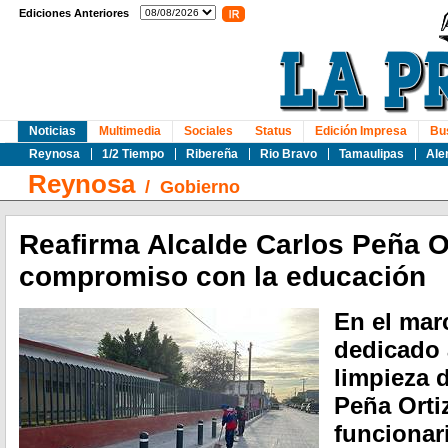
Ediciones Anteriores
Noticias
Multimedia
Sociales
Status
Edición Impresa
Bu
Reynosa
1/2 Tiempo
Ribereña
Rio Bravo
Tamaulipas
Ale
Reynosa
/
Gobierno
Reafirma Alcalde Carlos Peña O
compromiso con la educación
En el mar
dedicado 
limpieza 
Peña Ortiz
funcionar