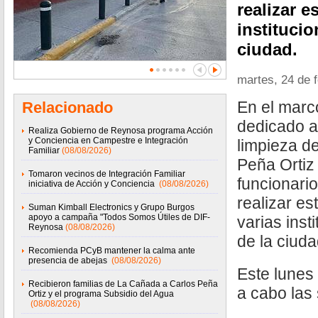
realizar e
institucio
ciudad.
martes, 24 de 
En el marc
Relacionado
dedicado a
Realiza Gobierno de Reynosa programa Acción
y Conciencia en Campestre e Integración
limpieza d
Familiar
(08/08/2026)
Peña Ortiz 
Tomaron vecinos de Integración Familiar
funcionari
iniciativa de Acción y Conciencia
(08/08/2026)
realizar e
Suman Kimball Electronics y Grupo Burgos
apoyo a campaña "Todos Somos Útiles de DIF-
varias inst
Reynosa
(08/08/2026)
de la ciuda
Recomienda PCyB mantener la calma ante
presencia de abejas
(08/08/2026)
Este lunes 
Recibieron familias de La Cañada a Carlos Peña
a cabo las 
Ortiz y el programa Subsidio del Agua
(08/08/2026)