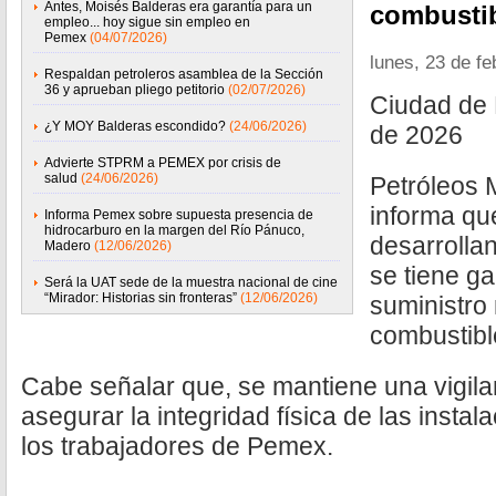
Antes, Moisés Balderas era garantía para un
combustib
empleo... hoy sigue sin empleo en
Pemex
(04/07/2026)
lunes, 23 de f
Respaldan petroleros asamblea de la Sección
36 y aprueban pliego petitorio
(02/07/2026)
Ciudad de 
¿Y MOY Balderas escondido?
(24/06/2026)
de 2026
Advierte STPRM a PEMEX por crisis de
salud
(24/06/2026)
Petróleos
informa qu
Informa Pemex sobre supuesta presencia de
hidrocarburo en la margen del Río Pánuco,
desarrolla
Madero
(12/06/2026)
se tiene ga
Será la UAT sede de la muestra nacional de cine
“Mirador: Historias sin fronteras”
(12/06/2026)
suministro
combustibl
Cabe señalar que, se mantiene una vigila
asegurar la integridad física de las instal
los trabajadores de Pemex.