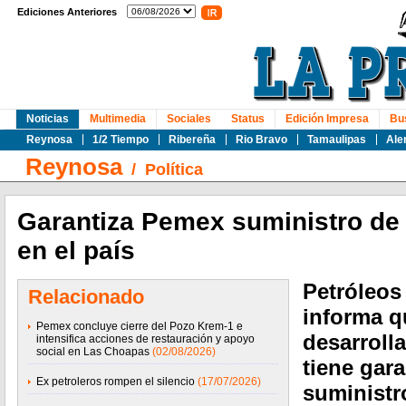
Ediciones Anteriores
Noticias
Multimedia
Sociales
Status
Edición Impresa
Bu
Reynosa
1/2 Tiempo
Ribereña
Rio Bravo
Tamaulipas
Ale
Reynosa
/
Política
Garantiza Pemex suministro de
en el país
Petróleos
Relacionado
informa q
Pemex concluye cierre del Pozo Krem-1 e
desarroll
intensifica acciones de restauración y apoyo
social en Las Choapas
(02/08/2026)
tiene gara
Ex petroleros rompen el silencio
(17/07/2026)
suministr